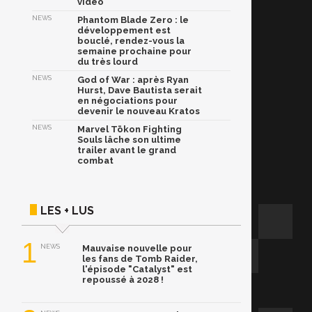
vidéo
NEWS
Phantom Blade Zero : le
développement est
bouclé, rendez-vous la
semaine prochaine pour
du très lourd
NEWS
God of War : après Ryan
Hurst, Dave Bautista serait
en négociations pour
devenir le nouveau Kratos
NEWS
Marvel Tōkon Fighting
Souls lâche son ultime
trailer avant le grand
combat
LES + LUS
1
NEWS
Mauvaise nouvelle pour
les fans de Tomb Raider,
l'épisode "Catalyst" est
repoussé à 2028 !