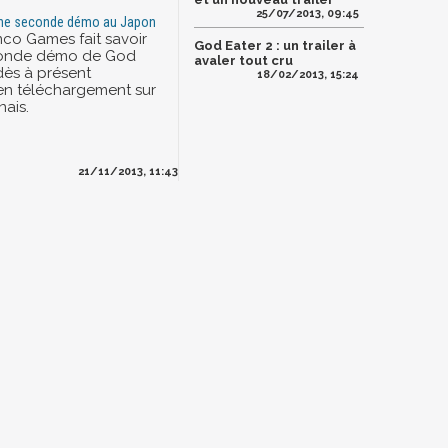
25/07/2013, 09:45
 une seconde démo au Japon
co Games fait savoir
God Eater 2 : un trailer à
conde démo de God
avaler tout cru
dès à présent
18/02/2013, 15:24
en téléchargement sur
nais.
21/11/2013, 11:43