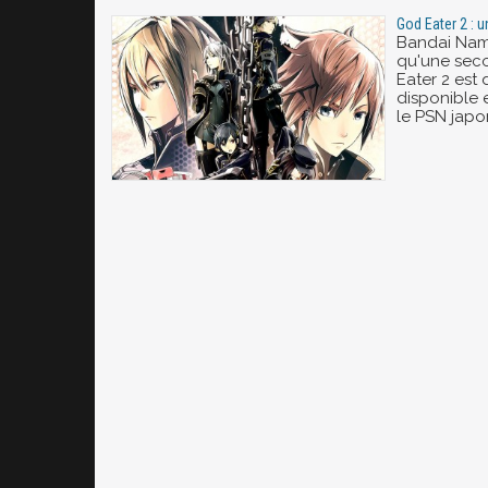
God Eater 2 :
Bandai Nam
qu'une se
Eater 2 est 
disponible 
le PSN japo