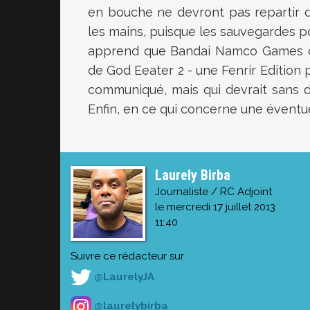
en bouche ne devront pas repartir de
les mains, puisque les sauvegardes pou
apprend que Bandai Namco Games co
de God Eeater 2 - une Fenrir Edition 
communiqué, mais qui devrait sans d
Enfin, en ce qui concerne une éventuel
Laurely Birba
Journaliste / RC Adjoint
le mercredi 17 juillet 2013
11:40
Suivre ce rédacteur sur
@LaurelyJA
@laurelybirba