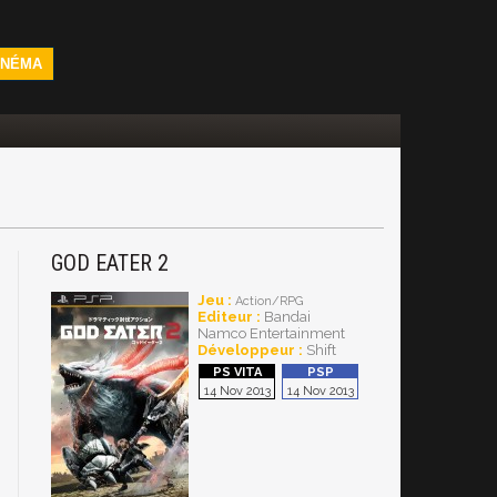
INÉMA
GOD EATER 2
Jeu :
Action/RPG
Editeur :
Bandai
Namco Entertainment
Développeur :
Shift
14 Nov 2013
14 Nov 2013