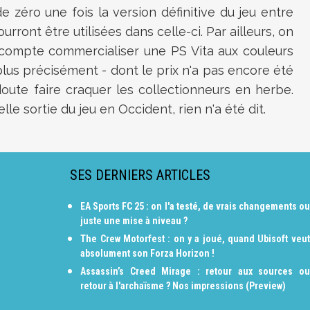
 zéro une fois la version définitive du jeu entre
rront être utilisées dans celle-ci. Par ailleurs, on
mpte commercialiser une PS Vita aux couleurs
plus précisément - dont le prix n'a pas encore été
oute faire craquer les collectionneurs en herbe.
le sortie du jeu en Occident, rien n'a été dit.
SES DERNIERS ARTICLES
EA Sports FC 25 : on l'a testé, de vrais changements ou
juste une mise à niveau ?
The Crew Motorfest : on y a joué, quand Ubisoft veut
absolument son Forza Horizon !
Assassin’s Creed Mirage : retour aux sources ou
retour à l'archaïsme ? Nos impressions (Preview)