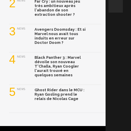
2
NEWS
Far Cry : un nouveau jeu
très ambitieux après
l'abandon de son
extraction shooter ?
3
NEWS
Avengers Doomsday : Et si
Marvel nous avait tous
induits en erreur sur
Doctor Doom ?
4
NEWS
Black Panther 3 : Marvel
dévoile son nouveau
T'Challa, Ryan Coogler
l'aurait trouvé en
quelques semaines
5
NEWS
Ghost Rider dans le MCU :
Ryan Gosling prend le
relais de Nicolas Cage