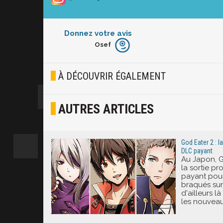
Donnez votre avis
Osef
Furieux
Blasé
À DÉCOUVRIR ÉGALEMENT
Osef
AUTRES ARTICLES
Joyeux
Excité
God Eater 2 : l
DLC payant
Au Japon, G
la sortie p
payant pour
braqués sur 
d'ailleurs l
les nouveau