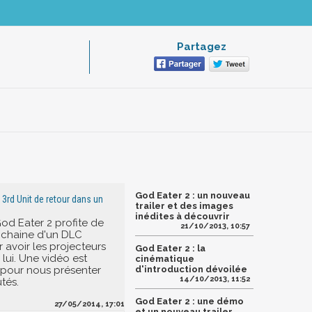
Partagez
God Eater 2 : un nouveau
a 3rd Unit de retour dans un
trailer et des images
inédites à découvrir
od Eater 2 profite de
21/10/2013, 10:57
rochaine d'un DLC
 avoir les projecteurs
God Eater 2 : la
lui. Une vidéo est
cinématique
à pour nous présenter
d'introduction dévoilée
14/10/2013, 11:52
tés.
God Eater 2 : une démo
27/05/2014, 17:01
et un nouveau trailer