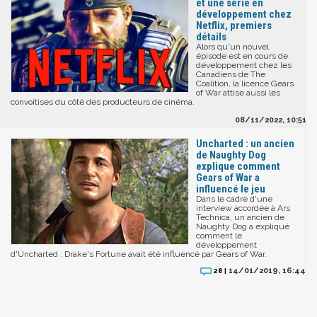
et une série en
développement chez
Netflix, premiers
détails
Alors qu'un nouvel
épisode est en cours de
développement chez les
Canadiens de The
Coalition, la licence Gears
of War attise aussi les
convoitises du côté des producteurs de cinéma.
08/11/2022, 10:51
Uncharted : un ancien
de Naughty Dog
explique comment
Gears of War a
influencé le jeu
Dans le cadre d'une
interview accordée à Ars
Technica, un ancien de
Naughty Dog a expliqué
comment le
développement
d'Uncharted : Drake's Fortune avait été influencé par Gears of War.
14/01/2019, 16:44
28 |