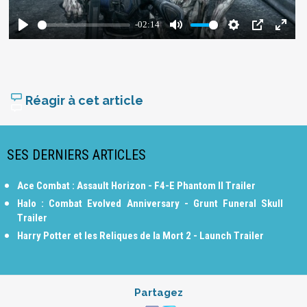
Réagir à cet article
SES DERNIERS ARTICLES
Ace Combat : Assault Horizon - F4-E Phantom II Trailer
Halo : Combat Evolved Anniversary - Grunt Funeral Skull
Trailer
Harry Potter et les Reliques de la Mort 2 - Launch Trailer
Partagez