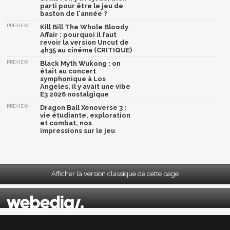
parti pour être le jeu de
baston de l'année ?
PREVIEW
Kill Bill The Whole Bloody
Affair : pourquoi il faut
revoir la version Uncut de
4h35 au cinéma (CRITIQUE)
PREVIEW
Black Myth Wukong : on
était au concert
symphonique à Los
Angeles, il y avait une vibe
E3 2026 nostalgique
PREVIEW
Dragon Ball Xenoverse 3 :
vie étudiante, exploration
et combat, nos
impressions sur le jeu
Afficher la version classique de cette page
Mentions légales
|
CGU
|
CGV
|
Politique données personnelles
|