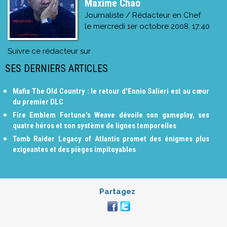
Maxime Chao
Journaliste / Rédacteur en Chef
le
mercredi 1er octobre 2008, 17:40
Suivre ce rédacteur sur
SES DERNIERS ARTICLES
Mafia The Old Country : le retour d'Ennio Salieri est au cœur
du premier DLC
Fire Emblem Fortune's Weave dévoile son gameplay, ses
quatre héros et son système de lignes temporelles
Tomb Raider Legacy of Atlantis promet des énigmes plus
exigeantes et des pièges impitoyables
Partagez