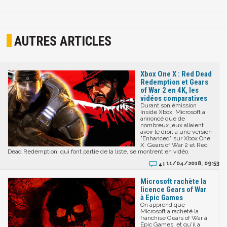
AUTRES ARTICLES
Xbox One X : Red Dead
Redemption et Gears
of War 2 en 4K, les
vidéos comparatives
Durant son émission
Inside Xbox, Microsoft a
annoncé que de
nombreux jeux allaient
avoir le droit à une version
"Enhanced" sur Xbox One
X. Gears of War 2 et Red
Dead Redemption, qui font partie de la liste, se montrent en vidéo.
11/04/2018, 09:53
4 |
Microsoft rachète la
licence Gears of War
à Epic Games
On apprend que
Microsoft a racheté la
franchise Gears of War à
Epic Games, et qu'il a