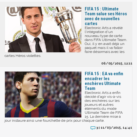
FIFA 15 : Ultimate
Team salue ses Héros
avec de nouvelles
cartes
Electronic Arts a révélé
l'intégration d'un
nouveau type de carte
dans FIFA Ultimate Team.
Oui, il y en avait déjà un
paquet mais il va falloir
faire désormais avec les
cartes Héros violettes.
06/05/2015, 12:11
FIFA 15 : EA va enfin
encadrer les
enchères Ultimate
Team
Electronic Arts a enfin
décidé d'agir vis-à-vis
des enchères sur les
joueurs et autres
éléments du mode
Ultimate Team de FIFA
15. La dernière mise à
jour instaure ainsi une fourchette de prix pour chaque carte.
11/03/2015, 14:41
3 |