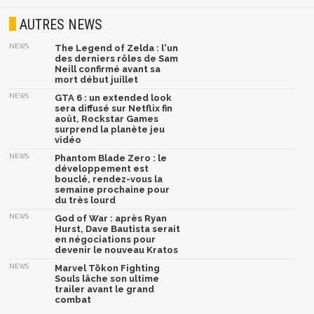
AUTRES NEWS
NEWS
The Legend of Zelda : l'un
des derniers rôles de Sam
Neill confirmé avant sa
mort début juillet
NEWS
GTA 6 : un extended look
sera diffusé sur Netflix fin
août, Rockstar Games
surprend la planète jeu
vidéo
NEWS
Phantom Blade Zero : le
développement est
bouclé, rendez-vous la
semaine prochaine pour
du très lourd
NEWS
God of War : après Ryan
Hurst, Dave Bautista serait
en négociations pour
devenir le nouveau Kratos
NEWS
Marvel Tōkon Fighting
Souls lâche son ultime
trailer avant le grand
combat