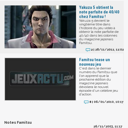
Yakuza 5 obtient la
note parfaite de 40/40
chez Famitsu !
Yakuza 5 devient le
vingtième titre dans
l'histoire du jeu vidéo à
obtenir la note parfaite de
40/40 dans les colonnes
du magazine japonais
Famitsu.
28/11/2012, 12:02
2 |
Famitsu tease un
nouveau jeu
C'est dans le dernier
numéro du Famitsu que
l'on apprend que la
prochaine édition du
magazine japonais
dévoilera le nouvel
épisode d'un célèbre jeu
d'action.
06/01/2010, 10:17
8 |
Notes Famitsu
26/11/2003, 11:17