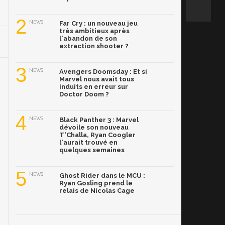
2
NEWS
Far Cry : un nouveau jeu
très ambitieux après
l'abandon de son
extraction shooter ?
3
NEWS
Avengers Doomsday : Et si
Marvel nous avait tous
induits en erreur sur
Doctor Doom ?
4
NEWS
Black Panther 3 : Marvel
dévoile son nouveau
T'Challa, Ryan Coogler
l'aurait trouvé en
quelques semaines
5
NEWS
Ghost Rider dans le MCU :
Ryan Gosling prend le
relais de Nicolas Cage