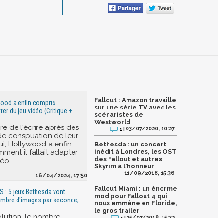
Fallout : Amazon travaille
ywood a enfin compris
sur une série TV avec les
r du jeu vidéo (Critique +
scénaristes de
Westworld
rre de l'écrire après des
03/07/2020, 10:27
1 |
de conspuation de leur
ui, Hollywood a enfin
Bethesda : un concert
ment il fallait adapter
inédit à Londres, les OST
des Fallout et autres
déo.
Skyrim à l'honneur
11/09/2018, 15:36
16/04/2024, 17:50
Fallout Miami : un énorme
S : 5 jeux Bethesda vont
mod pour Fallout 4 qui
ombre d'images par seconde,
nous emmène en Floride,
le gros trailer
olution, le nombre
25/07/2018, 15:32
1 |