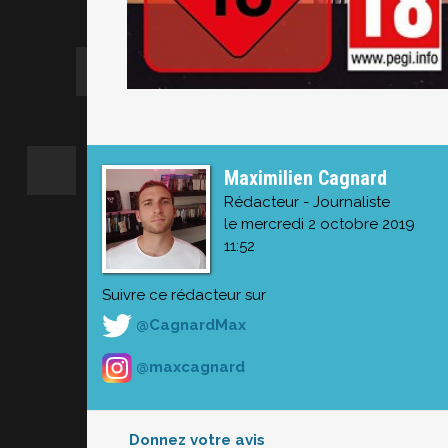
Maximilien Cagnard
Rédacteur - Journaliste
le mercredi 2 octobre 2019
11:52
Suivre ce rédacteur sur
@CagnardMax
@maxcagnard
Donnez votre avis