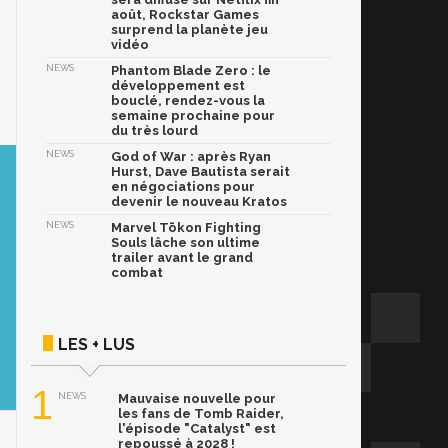
août, Rockstar Games
surprend la planète jeu
vidéo
NEWS
Phantom Blade Zero : le
développement est
bouclé, rendez-vous la
semaine prochaine pour
du très lourd
NEWS
God of War : après Ryan
Hurst, Dave Bautista serait
en négociations pour
devenir le nouveau Kratos
NEWS
Marvel Tōkon Fighting
Souls lâche son ultime
trailer avant le grand
combat
LES + LUS
1
NEWS
Mauvaise nouvelle pour
les fans de Tomb Raider,
l'épisode "Catalyst" est
repoussé à 2028 !