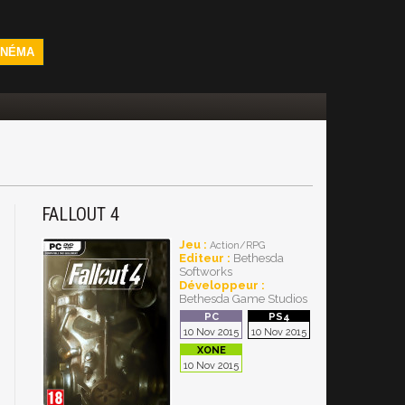
INÉMA
FALLOUT 4
Jeu :
Action/RPG
Editeur :
Bethesda
Softworks
Développeur :
Bethesda Game Studios
10 Nov 2015
10 Nov 2015
10 Nov 2015