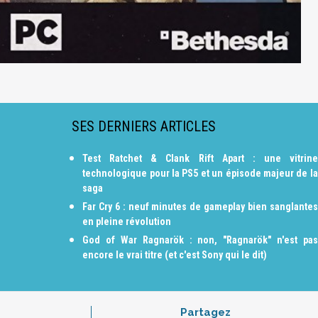
SES DERNIERS ARTICLES
Test Ratchet & Clank Rift Apart : une vitrine
technologique pour la PS5 et un épisode majeur de la
saga
Far Cry 6 : neuf minutes de gameplay bien sanglantes
en pleine révolution
God of War Ragnarök : non, "Ragnarök" n'est pas
encore le vrai titre (et c'est Sony qui le dit)
Partagez