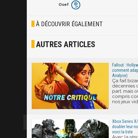
Osef
Furieux
Blasé
À DÉCOUVRIR ÉGALEMENT
Osef
AUTRES ARTICLES
Joyeux
Excité
Fallout : Holl
comment adapte
Analyse)
Ça fait biza
décennies 
part, mais o
compris com
nos jeux vi
Xbox Series X/
doubler leur n
voici la liste
Avec la rés