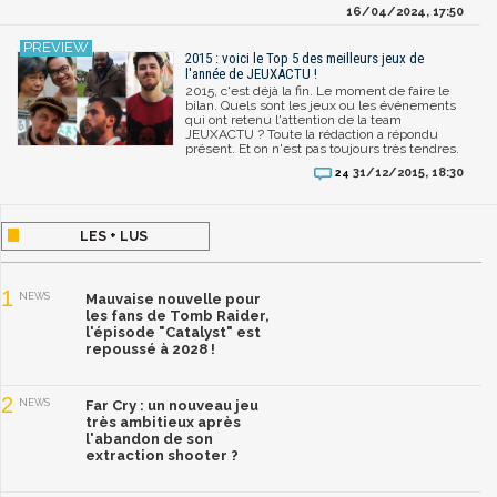
16/04/2024, 17:50
2015 : voici le Top 5 des meilleurs jeux de
l'année de JEUXACTU !
2015, c'est déjà la fin. Le moment de faire le
bilan. Quels sont les jeux ou les événements
qui ont retenu l'attention de la team
JEUXACTU ? Toute la rédaction a répondu
présent. Et on n'est pas toujours très tendres.
31/12/2015, 18:30
24
LES + LUS
1
NEWS
Mauvaise nouvelle pour
les fans de Tomb Raider,
l'épisode "Catalyst" est
repoussé à 2028 !
2
NEWS
Far Cry : un nouveau jeu
très ambitieux après
l'abandon de son
extraction shooter ?