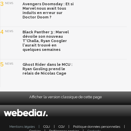
3
NEWS
Avengers Doomsday : Et si
Marvel nous avait tous
induits en erreur sur
Doctor Doom ?
4
NEWS
Black Panther 3 : Marvel
dévoile son nouveau
T'Challa, Ryan Coogler
l'aurait trouvé en
quelques semaines
5
NEWS
Ghost Rider dans le MCU :
Ryan Gosling prend le
relais de Nicolas Cage
Afficher la version classique de cette page
Mentions légales
|
CGU
|
CGV
|
Politique données personnelles
|