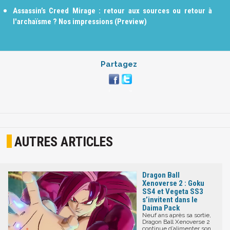
Assassin’s Creed Mirage : retour aux sources ou retour à
l'archaïsme ? Nos impressions (Preview)
Partagez
AUTRES ARTICLES
Dragon Ball
Xenoverse 2 : Goku
SS4 et Vegeta SS3
s’invitent dans le
Daima Pack
Neuf ans après sa sortie,
Dragon Ball Xenoverse 2
continue d’alimenter son