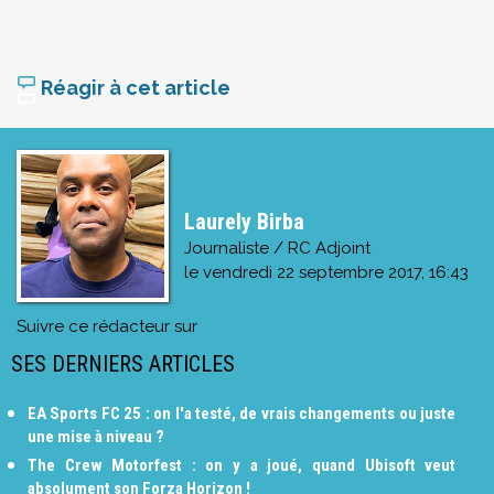
Réagir à cet article
Laurely Birba
Journaliste / RC Adjoint
le
vendredi 22 septembre 2017, 16:43
Suivre ce rédacteur sur
SES DERNIERS ARTICLES
EA Sports FC 25 : on l'a testé, de vrais changements ou juste
une mise à niveau ?
The Crew Motorfest : on y a joué, quand Ubisoft veut
absolument son Forza Horizon !