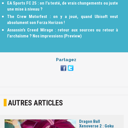
EA Sports FC 25 : on l'a testé, de vrais changements ou juste
une mise à niveau ?
The Crew Motorfest : on y a joué, quand Ubisoft veut
absolument son Forza Horizon !
Assassin’s Creed Mirage : retour aux sources ou retour à
l'archaïsme ? Nos impressions (Preview)
Partagez
AUTRES ARTICLES
Dragon Ball
Xenoverse 2 : Goku