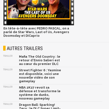
En tête-à-tête avec PEDRO PASCAL, on a
parlé de Star Wars, Last of Us, Avengers
Doomsday et DiCaprio
AUTRES TRAILERS
TRAILER
Mafia The Old Country : le
retour d'Ennio Salieri est
au cœur du premier DLC
TRAILER
Street Fighter 6 : Yasmine
est disponible, voici une
nouvelle vidéo de son
gameplay
TRAILER
NBA 2K27 revoit sa
défense et transforme le
système de dunks,
nouveau gameplay
TRAILER
Dragon Ball: Sparking!
Zero : le DLC Super Limit-