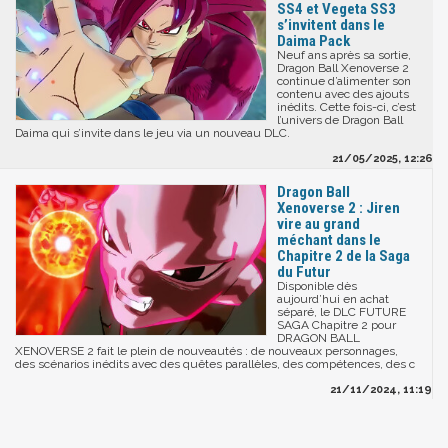
SS4 et Vegeta SS3
s’invitent dans le
Daima Pack
Neuf ans après sa sortie,
Dragon Ball Xenoverse 2
continue d’alimenter son
contenu avec des ajouts
inédits. Cette fois-ci, c’est
l’univers de Dragon Ball
Daima qui s’invite dans le jeu via un nouveau DLC.
21/05/2025, 12:26
Dragon Ball
Xenoverse 2 : Jiren
vire au grand
méchant dans le
Chapitre 2 de la Saga
du Futur
Disponible dès
aujourd’hui en achat
séparé, le DLC FUTURE
SAGA Chapitre 2 pour
DRAGON BALL
XENOVERSE 2 fait le plein de nouveautés : de nouveaux personnages,
des scénarios inédits avec des quêtes parallèles, des compétences, des c
21/11/2024, 11:19