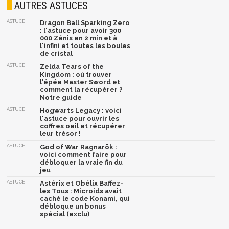
AUTRES ASTUCES
ASTUCE
Dragon Ball Sparking Zero
: l'astuce pour avoir 300
000 Zénis en 2 min et à
l'infini et toutes les boules
de cristal
ASTUCE
Zelda Tears of the
Kingdom : où trouver
l'épée Master Sword et
comment la récupérer ?
Notre guide
ASTUCE
Hogwarts Legacy : voici
l'astuce pour ouvrir les
coffres oeil et récupérer
leur trésor !
ASTUCE
God of War Ragnarök :
voici comment faire pour
débloquer la vraie fin du
jeu
ASTUCE
Astérix et Obélix Baffez-
les Tous : Microids avait
caché le code Konami, qui
débloque un bonus
spécial (exclu)