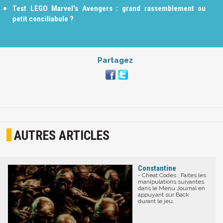
Test LEGO Marvel's Avengers : grand rassemblement ou
petit conciliabule ?
Partagez
AUTRES ARTICLES
Constantine
- Cheat Codes : Faites les
manipulations suivantes
dans le Menu Journal en
appuyant sur Back
durant le jeu.