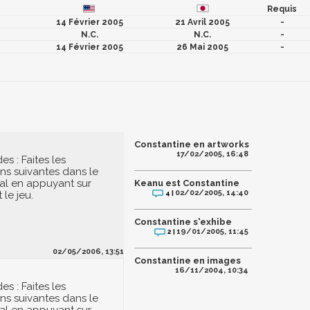
Requis
14 Février 2005
21 Avril 2005
-
N.C.
N.C.
-
14 Février 2005
26 Mai 2005
-
Constantine en artworks
17/02/2005, 16:48
s : Faites les
ns suivantes dans le
al en appuyant sur
Keanu est Constantine
02/02/2005, 14:40
le jeu.
4 |
Constantine s'exhibe
19/01/2005, 11:45
2 |
02/05/2006, 13:51
Constantine en images
16/11/2004, 10:34
s : Faites les
ns suivantes dans le