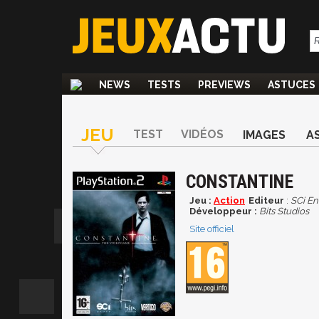
NEWS
TESTS
PREVIEWS
ASTUCES
JEU
TEST
VIDÉOS
IMAGES
A
CONSTANTINE
Jeu :
Action
Editeur
:
SCi En
Développeur :
Bits Studios
Site officiel