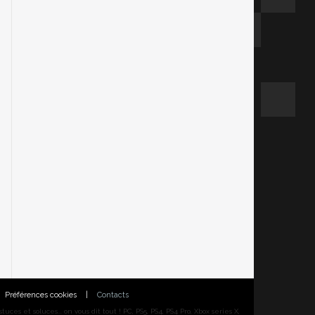
Préférences cookies
|
Contacts
ces et soluces... on vous dit tout ! PC, PS5, PS4, PS4 Pro, Xbox series X,