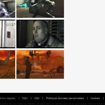
tions légales
|
CGU
|
CGV
|
Politique données personnelles
|
Cookies
|
alité du jeu vidéo sur toutes les plateformes. Sorties, previews, gameplay, trailers, tests, astu