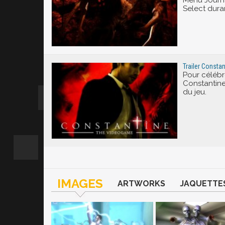
Menu Journ
Select duran
Trailer Constan
Pour célébre
Constantine,
du jeu.
IMAGES
ARTWORKS
JAQUETTE