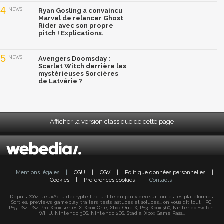
4
NEWS
Ryan Gosling a convaincu
Marvel de relancer Ghost
Rider avec son propre
pitch ! Explications.
5
NEWS
Avengers Doomsday :
Scarlet Witch derrière les
mystérieuses Sorcières
de Latvérie ?
Afficher la version classique de cette page
Mentions légales
|
CGU
|
CGV
|
Politique données personnelles
|
Cookies
|
Préférences cookies
|
Contacts
Depuis 2004, JeuxActu décrypte l'actualité du jeu vidéo sur toutes les plateformes.
Sorties, previews, gameplay, trailers, tests, astuces et soluces... on vous dit tout ! PC,
PS5, PS4, PS4 Pro, Xbox series X, Xbox One, Xbox One X, PS3, Xbox 360, Nintendo Switch,
Wii U, Nintendo 3DS, Nintendo 2DS, Stadia, Xbox Game Pass...