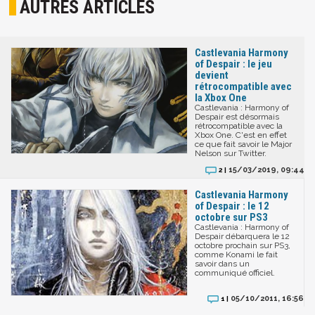
AUTRES ARTICLES
Castlevania Harmony
of Despair : le jeu
devient
rétrocompatible avec
la Xbox One
Castlevania : Harmony of
Despair est désormais
rétrocompatible avec la
Xbox One. C'est en effet
ce que fait savoir le Major
Nelson sur Twitter.
15/03/2019, 09:44
2 |
Castlevania Harmony
of Despair : le 12
octobre sur PS3
Castlevania : Harmony of
Despair débarquera le 12
octobre prochain sur PS3,
comme Konami le fait
savoir dans un
communiqué officiel.
05/10/2011, 16:56
1 |