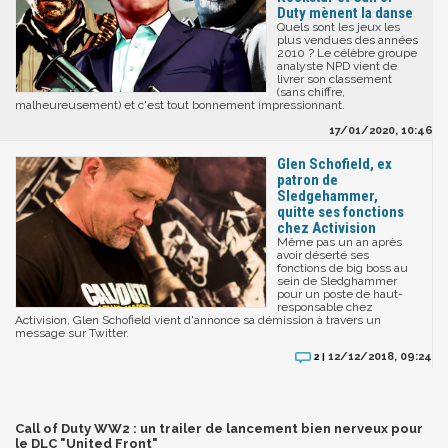
Duty mènent la danse
Quels sont les jeux les
plus vendues des années
2010 ? Le célèbre groupe
analyste NPD vient de
livrer son classement
(sans chiffre,
malheureusement) et c'est tout bonnement impressionnant.
17/01/2020, 10:46
Glen Schofield, ex
patron de
Sledgehammer,
quitte ses fonctions
chez Activision
Même pas un an après
avoir déserté ses
fonctions de big boss au
sein de Sledghammer
pour un poste de haut-
responsable chez
Activision, Glen Schofield vient d'annonce sa démission à travers un
message sur Twitter.
12/12/2018, 09:24
2 |
Call of Duty WW2 : un trailer de lancement bien nerveux pour
le DLC "United Front"