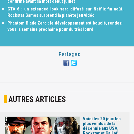
confirmé avant sa mort début juillet
GTA 6 : un extended look sera diffusé sur Netflix fin août,
Rockstar Games surprend la planète jeu vidéo
Phantom Blade Zero : le développement est bouclé, rendez-
vous la semaine prochaine pour du très lourd
Partagez
AUTRES ARTICLES
Voici les 20 jeux les
plus vendus de la
décennie aux USA,
Rockstar et Call of