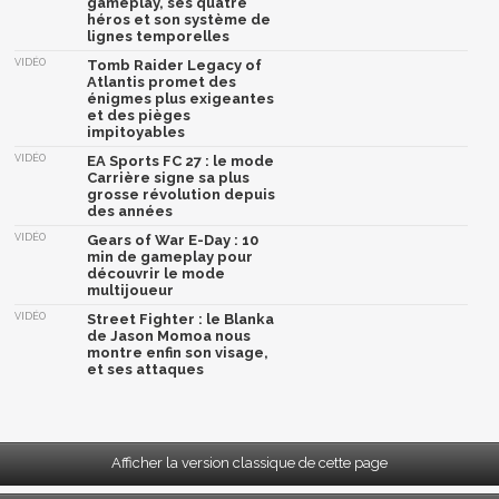
gameplay, ses quatre
héros et son système de
lignes temporelles
VIDÉO
Tomb Raider Legacy of
Atlantis promet des
énigmes plus exigeantes
et des pièges
impitoyables
VIDÉO
EA Sports FC 27 : le mode
Carrière signe sa plus
grosse révolution depuis
des années
VIDÉO
Gears of War E-Day : 10
min de gameplay pour
découvrir le mode
multijoueur
VIDÉO
Street Fighter : le Blanka
de Jason Momoa nous
montre enfin son visage,
et ses attaques
Afficher la version classique de cette page