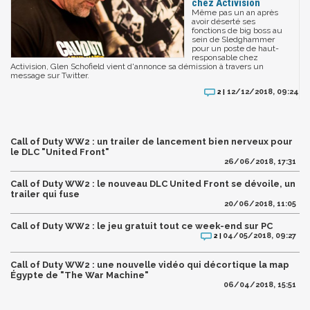
chez Activision
Même pas un an après
avoir déserté ses
fonctions de big boss au
sein de Sledghammer
pour un poste de haut-
responsable chez
Activision, Glen Schofield vient d'annonce sa démission à travers un
message sur Twitter.
12/12/2018, 09:24
2 |
Call of Duty WW2 : un trailer de lancement bien nerveux pour
le DLC "United Front"
26/06/2018, 17:31
Call of Duty WW2 : le nouveau DLC United Front se dévoile, un
trailer qui fuse
20/06/2018, 11:05
Call of Duty WW2 : le jeu gratuit tout ce week-end sur PC
04/05/2018, 09:27
2 |
Call of Duty WW2 : une nouvelle vidéo qui décortique la map
Égypte de "The War Machine"
06/04/2018, 15:51