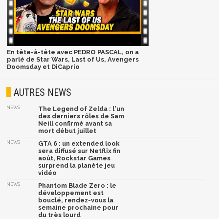
En tête-à-tête avec PEDRO PASCAL, on a
parlé de Star Wars, Last of Us, Avengers
Doomsday et DiCaprio
AUTRES NEWS
NEWS
The Legend of Zelda : l'un
des derniers rôles de Sam
Neill confirmé avant sa
mort début juillet
NEWS
GTA 6 : un extended look
sera diffusé sur Netflix fin
août, Rockstar Games
surprend la planète jeu
vidéo
NEWS
Phantom Blade Zero : le
développement est
bouclé, rendez-vous la
semaine prochaine pour
du très lourd