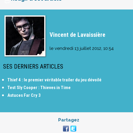
Vincent de Lavaissière
le
vendredi 13 juillet 2012, 10:54
SES DERNIERS ARTICLES
Thief 4 : le premier véritable trailer du jeu dévoilé
Test Sly Cooper : Thieves in Time
Astuces Far Cry 3
Partagez