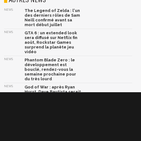
AUTRES NEWS
NEWS
The Legend of Zelda : l'un
des derniers rôles de Sam
Neill confirmé avant sa
mort début juillet
NEWS
GTA 6 : un extended look
sera diffusé sur Netflix fin
août, Rockstar Games
surprend la planète jeu
vidéo
NEWS
Phantom Blade Zero : le
développement est
bouclé, rendez-vous la
semaine prochaine pour
du très lourd
NEWS
God of War : après Ryan
Hurst, Dave Bautista serait
en négociations pour
devenir le nouveau Kratos
NEWS
Marvel Tōkon Fighting
Souls lâche son ultime
trailer avant le grand
combat