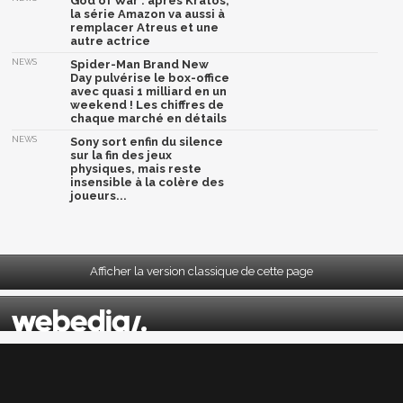
God of War : après Kratos,
la série Amazon va aussi à
remplacer Atreus et une
autre actrice
NEWS
Spider-Man Brand New
Day pulvérise le box-office
avec quasi 1 milliard en un
weekend ! Les chiffres de
chaque marché en détails
NEWS
Sony sort enfin du silence
sur la fin des jeux
physiques, mais reste
insensible à la colère des
joueurs...
Afficher la version classique de cette page
Mentions légales
|
CGU
|
CGV
|
Politique données personnelles
|
Cookies
|
Préférences cookies
|
Contacts