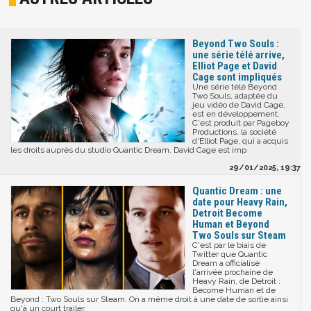
Beyond Two Souls :
une série télé arrive,
Elliot Page et David
Cage sont impliqués
Une série télé Beyond
Two Souls, adaptée du
jeu vidéo de David Cage,
est en développement.
C'est produit par Pageboy
Productions, la société
d'Elliot Page, qui a acquis
les droits auprès du studio Quantic Dream. David Cage est imp
29/01/2025, 19:37
Quantic Dream : une
date pour Heavy Rain,
Detroit Become
Human et Beyond
Two Souls sur Steam
C'est par le biais de
Twitter que Quantic
Dream a officialisé
l'arrivée prochaine de
Heavy Rain, de Detroit :
Become Human et de
Beyond : Two Souls sur Steam. On a même droit à une date de sortie ainsi
qu'à un court trailer.