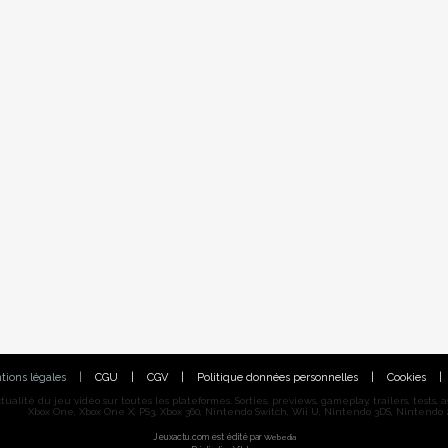
tions légales
|
CGU
|
CGV
|
Politique données personnelles
|
Cookies
|
alité du jeu vidéo sur toutes les plateformes. Sorties, previews, gameplay, trailers, tests, astu
Xbox One, Xbox One X, PS3, Xbox 360, Nintendo Switch, Wii U, Nintendo 3DS, Nintendo 2
Jeuxactu.com est édité par
Webedia