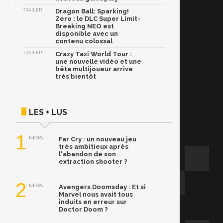
TRAILER
Dragon Ball: Sparking!
Zero : le DLC Super Limit-
Breaking NEO est
disponible avec un
contenu colossal
TRAILER
Crazy Taxi World Tour :
une nouvelle vidéo et une
bêta multijoueur arrive
très bientôt
LES + LUS
1
NEWS
Far Cry : un nouveau jeu
très ambitieux après
l'abandon de son
extraction shooter ?
2
NEWS
Avengers Doomsday : Et si
Marvel nous avait tous
induits en erreur sur
Doctor Doom ?