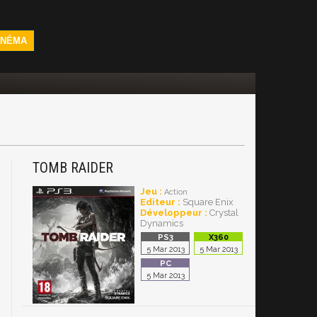
INÉMA
TOMB RAIDER
Jeu :
Action
Editeur :
Square Enix
Développeur :
Crystal
Dynamics
5 Mar 2013
5 Mar 2013
5 Mar 2013