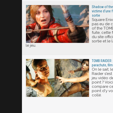
Shadow of th
victime d'une f
sortie
Square Eni
pas eu de 
of the TOM
fuite, cette
du site offic
sortie et l
le jeu.
TOMB RAIDER :
parachute, film
On le sait,
Raider s'es
jeu vidéo de
point ? Voic
compare cer
point d'y vo
collé.