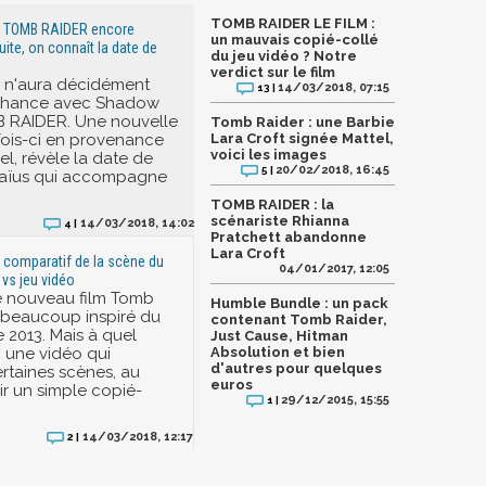
TOMB RAIDER LE FILM :
e TOMB RAIDER encore
un mauvais copié-collé
uite, on connaît la date de
du jeu vidéo ? Notre
verdict sur le film
x n'aura décidément
14/03/2018, 07:15
13 |
chance avec Shadow
B RAIDER. Une nouvelle
Tomb Raider : une Barbie
 fois-ci en provenance
Lara Croft signée Mattel,
voici les images
iel, révèle la date de
20/02/2018, 16:45
5 |
e laïus qui accompagne
TOMB RAIDER : la
scénariste Rhianna
14/03/2018, 14:02
4 |
Pratchett abandonne
Lara Croft
 comparatif de la scène du
04/01/2017, 12:05
 vs jeu vidéo
 le nouveau film Tomb
Humble Bundle : un pack
t beaucoup inspiré du
contenant Tomb Raider,
 2013. Mais à quel
Just Cause, Hitman
i une vidéo qui
Absolution et bien
d'autres pour quelques
taines scènes, au
euros
ir un simple copié-
29/12/2015, 15:55
1 |
14/03/2018, 12:17
2 |