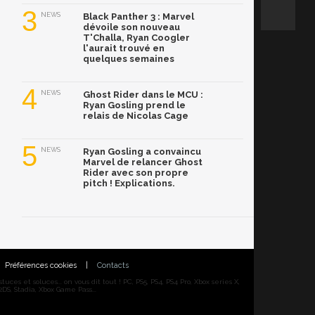
3
NEWS
Black Panther 3 : Marvel
dévoile son nouveau
T'Challa, Ryan Coogler
l'aurait trouvé en
quelques semaines
4
NEWS
Ghost Rider dans le MCU :
Ryan Gosling prend le
relais de Nicolas Cage
5
NEWS
Ryan Gosling a convaincu
Marvel de relancer Ghost
Rider avec son propre
pitch ! Explications.
Préférences cookies
|
Contacts
ces et soluces... on vous dit tout ! PC, PS5, PS4, PS4 Pro, Xbox series X,
DS, Stadia, Xbox Game Pass...