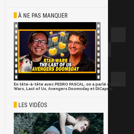
À NE PAS MANQUER
En tête-à-tête avec PEDRO PASCAL, on a parlé de Star
Wars, Last of Us, Avengers Doomsday et DiCaprio
LES VIDÉOS