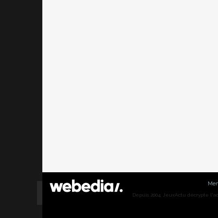
Men
Depuis 2004, JeuxActu décrypte l'actu