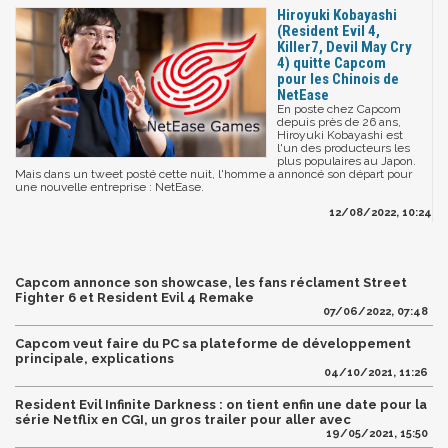
Hiroyuki Kobayashi
(Resident Evil 4,
Killer7, Devil May Cry
4) quitte Capcom
pour les Chinois de
NetEase
En poste chez Capcom
depuis près de 26 ans,
Hiroyuki Kobayashi est
l'un des producteurs les
plus populaires au Japon.
Mais dans un tweet posté cette nuit, l'homme a annoncé son départ pour
une nouvelle entreprise : NetEase.
12/08/2022, 10:24
Capcom annonce son showcase, les fans réclament Street
Fighter 6 et Resident Evil 4 Remake
07/06/2022, 07:48
Capcom veut faire du PC sa plateforme de développement
principale, explications
04/10/2021, 11:26
Resident Evil Infinite Darkness : on tient enfin une date pour la
série Netflix en CGI, un gros trailer pour aller avec
19/05/2021, 15:50