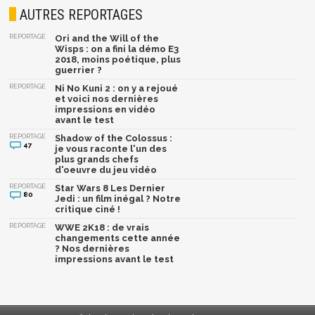
AUTRES REPORTAGES
REPORTAGE
Ori and the Will of the
Wisps : on a fini la démo E3
2018, moins poétique, plus
guerrier ?
REPORTAGE
Ni No Kuni 2 : on y a rejoué
et voici nos dernières
impressions en vidéo
avant le test
REPORTAGE
Shadow of the Colossus :
47
je vous raconte l'un des
plus grands chefs
d'oeuvre du jeu vidéo
REPORTAGE
Star Wars 8 Les Dernier
80
Jedi : un film inégal ? Notre
critique ciné !
REPORTAGE
WWE 2K18 : de vrais
changements cette année
? Nos dernières
impressions avant le test