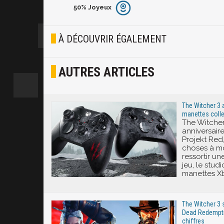
50%
Joyeux
Furieux
Blasé
À DÉCOUVRIR ÉGALEMENT
Osef
AUTRES ARTICLES
Joyeux
Excité
The Witcher 3 
manettes colle
The Witcher
anniversair
Projekt Red,
choses à mo
ressortir u
jeu, le stud
manettes X
The Witcher 3 
Dead Redemptio
chiffres