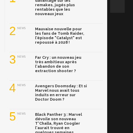
davantage sur les
remakes, jugés plus
rentables que les
nouveaux jeux
2
NEWS
Mauvaise nouvelle pour
les fans de Tomb Raider,
l'épisode "Catalyst" est
repoussé à 2028 !
3
NEWS
Far Cry : un nouveau jeu
très ambitieux après
l'abandon de son
extraction shooter ?
4
NEWS
Avengers Doomsday : Et si
Marvel nous avait tous
induits en erreur sur
Doctor Doom ?
5
NEWS
Black Panther 3 : Marvel
dévoile son nouveau
T'Challa, Ryan Coogler
l'aurait trouvé en
quelques semaines