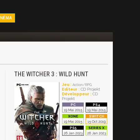
INÉMA
THE WITCHER 3 : WILD HUNT
Jeu :
Action/RPG
Editeur :
CD Projekt
Développeur :
CD
Projekt
19 Mai 2015
19 Mai 2015
19 Mai 2015
15 Oct 2019
26 Jan 2023
26 Jan 2023