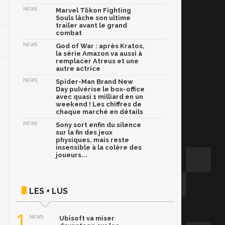
NEWS
Marvel Tōkon Fighting
Souls lâche son ultime
trailer avant le grand
combat
NEWS
God of War : après Kratos,
la série Amazon va aussi à
remplacer Atreus et une
autre actrice
NEWS
Spider-Man Brand New
Day pulvérise le box-office
avec quasi 1 milliard en un
weekend ! Les chiffres de
chaque marché en détails
NEWS
Sony sort enfin du silence
sur la fin des jeux
physiques, mais reste
insensible à la colère des
joueurs...
LES + LUS
1
NEWS
Ubisoft va miser