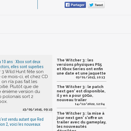
The Witcher 3 : les
a 10 ans : Xbox sort deux
versions physiques PS5
ctors, elles sont superbes
et Xbox Series ont enfin
 3 Wild Hunt fête son
une date et une jaquette
e ce mois-ci, et chez CD
07/01/2023, 10:13
 on n’a pas fait les
itié. Plutôt que de
The Witcher 3 : le patch
ne énième version du
next gen' est disponible,
il y en a pour 50Go,
io polonais sort 2
nouveau trailer
box.
14/12/2022, 12:04
23/05/2025, 09:23
The Witcher 3 : la mise à
jour next gen' s'offre un
s'est vendu autant que Red
trailer avec du gameplay,
n 2, voici les nouveaux
les nouveautés
dévoilées