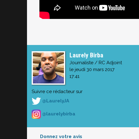
Laurely Birba
Journaliste / RC Adjoint
le jeudi 30 mars 2017
17:41
Suivre ce rédacteur sur
@LaurelyJA
@laurelybirba
Donnez votre avis