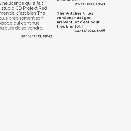
 une licence qui a fait
23/11/2022, 19:43
e studio CD Projekt Red
 monde, c'est bien The
The Witcher 3 : les
 plus précisément son
versions next gen
arrivent, et c'est pour
pisode qui continue
très bientôt !
oujours de se vendre.
14/11/2022, 17:08
30/05/2023, 09:43