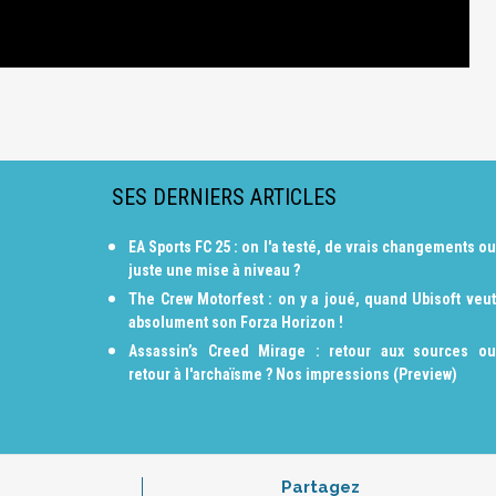
SES DERNIERS ARTICLES
EA Sports FC 25 : on l'a testé, de vrais changements ou
juste une mise à niveau ?
The Crew Motorfest : on y a joué, quand Ubisoft veut
absolument son Forza Horizon !
Assassin’s Creed Mirage : retour aux sources ou
retour à l'archaïsme ? Nos impressions (Preview)
Partagez