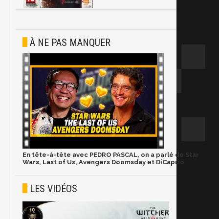
À NE PAS MANQUER
En tête-à-tête avec PEDRO PASCAL, on a parlé de Star
Wars, Last of Us, Avengers Doomsday et DiCaprio
LES VIDÉOS