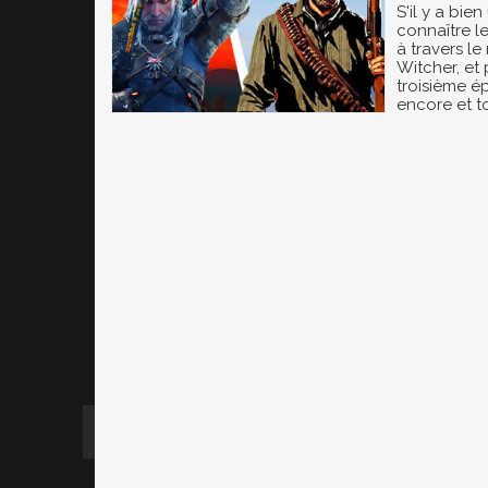
S'il y a bien
connaître l
à travers le
Witcher, et
troisième é
encore et t