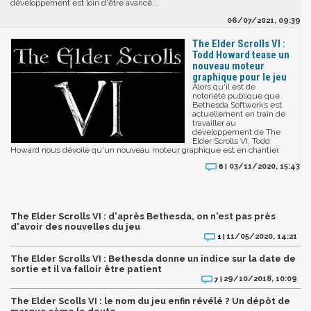
développement est loin d'être avancé...
06/07/2021, 09:39
The Elder Scrolls VI :
Todd Howard tease un
nouveau moteur
graphique pour le jeu
Alors qu'il est de
notoriété publique que
Bethesda Softworks est
actuellement en train de
travailler au
développement de The
Elder Scrolls VI, Todd
Howard nous dévoile qu'un nouveau moteur graphique est en chantier.
03/11/2020, 15:43
6 |
The Elder Scrolls VI : d'après Bethesda, on n'est pas près
d'avoir des nouvelles du jeu
11/05/2020, 14:21
1 |
The Elder Scrolls VI : Bethesda donne un indice sur la date de
sortie et il va falloir être patient
29/10/2018, 10:09
7 |
The Elder Scolls VI : le nom du jeu enfin révélé ? Un dépôt de