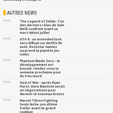
AUTRES NEWS
NEWS
The Legend of Zelda : l'un
des derniers rôles de Sam
Neill confirmé avant sa
mort début juillet
NEWS
GTA 6 : un extended look
sera diffusé sur Netflix fin
août, Rockstar Games
surprend la planète jeu
vidéo
NEWS
Phantom Blade Zero : le
développement est
bouclé, rendez-vous la
semaine prochaine pour
du très lourd
NEWS
God of War : après Ryan
Hurst, Dave Bautista serait
en négociations pour
devenir le nouveau Kratos
NEWS
Marvel Tōkon Fighting
Souls lâche son ultime
trailer avant le grand
combat