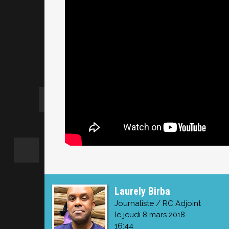
Laurely Birba
Journaliste / RC Adjoint
le jeudi 8 mars 2018
16:44