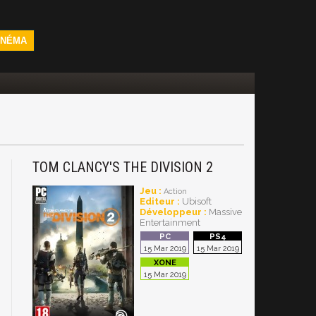
INÉMA
TOM CLANCY'S THE DIVISION 2
Jeu :
Action
Editeur :
Ubisoft
Développeur :
Massive
Entertainment
15 Mar 2019
15 Mar 2019
15 Mar 2019