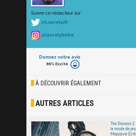
Suivre ce rédacteur sur
@LaurelyJA
@laurelybirba
Donnez votre avis
86%
Excité
Furieux
Blasé
À DÉCOUVRIR ÉGALEMENT
Osef
AUTRES ARTICLES
Joyeux
Excité
The Division 2 
le mode de je
Massive Ent