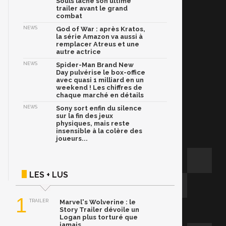
Souls lâche son ultime
trailer avant le grand
combat
NEWS
God of War : après Kratos,
la série Amazon va aussi à
remplacer Atreus et une
autre actrice
NEWS
Spider-Man Brand New
Day pulvérise le box-office
avec quasi 1 milliard en un
weekend ! Les chiffres de
chaque marché en détails
NEWS
Sony sort enfin du silence
sur la fin des jeux
physiques, mais reste
insensible à la colère des
joueurs...
LES + LUS
1
TRAILER
Marvel's Wolverine : le
Story Trailer dévoile un
Logan plus torturé que
jamais