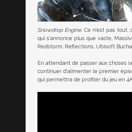
Snowdrop Engine
. Ce n'est pas tout,
qui s'annonce plus que vaste, Massi
Redstorm, Reflections, Ubisoft Bucha
En attendant de passer aux choses sé
continuer d'alimenter le premier épi
qui permettra de profiter du jeu en 4