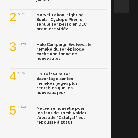
2
NEWS
Marvel Tokon: Fighting
Souls : Cyclope Phénix
sera le 1er perso en DLC,
première vidéo
3
NEWS
Halo Campaign Evolved : le
remake du 1er épisode
cache une tonne de
nouveautés
4
NEWS
Ubisoft va miser
davantage sur les
remakes, jugés plus
rentables que les
nouveaux jeux
5
NEWS
Mauvaise nouvelle pour
les fans de Tomb Raider,
l'épisode "Catalyst" est
repoussé à 2028 !