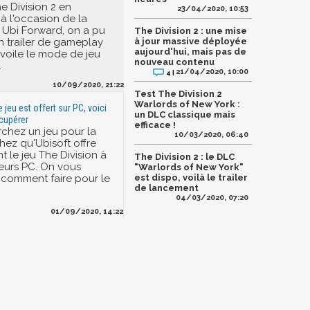
he Division 2 en
23/04/2020, 10:53
à l'occasion de la
Ubi Forward, on a pu
The Division 2 : une mise
n trailer de gameplay
à jour massive déployée
aujourd'hui, mais pas de
voile le mode de jeu
nouveau contenu
.
21/04/2020, 10:00
4 |
10/09/2020, 21:22
Test The Division 2
Warlords of New York :
e jeu est offert sur PC, voici
un DLC classique mais
cupérer
efficace !
rchez un jeu pour la
10/03/2020, 06:40
hez qu'Ubisoft offre
 le jeu The Division à
The Division 2 : le DLC
ueurs PC. On vous
"Warlords of New York"
i comment faire pour le
est dispo, voilà le trailer
de lancement
04/03/2020, 07:20
01/09/2020, 14:22