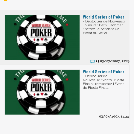
World Series of Poker
- Débloquer de Nouveaux
Joueurs : Beth Fischman
: battez-le pendant un
Event du WSoP.
03/07/2007, 12:25
2 |
World Series of Poker
- Débloquer de
Nouveaux Events : Fiesta
Finals : remportez l’Event
de Fiesta Finals.
03/07/2007, 12:24