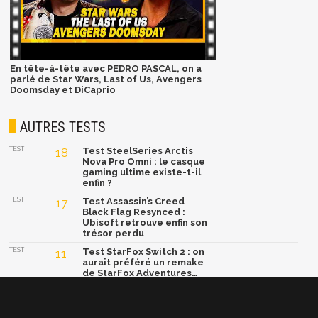
En tête-à-tête avec PEDRO PASCAL, on a
parlé de Star Wars, Last of Us, Avengers
Doomsday et DiCaprio
AUTRES TESTS
TEST
18
Test SteelSeries Arctis
Nova Pro Omni : le casque
gaming ultime existe-t-il
enfin ?
TEST
17
Test Assassin’s Creed
Black Flag Resynced :
Ubisoft retrouve enfin son
trésor perdu
TEST
11
Test StarFox Switch 2 : on
aurait préféré un remake
de StarFox Adventures…
TEST
19
Test 007 First Light :
James Bond relance le
blockbuster pop-corn