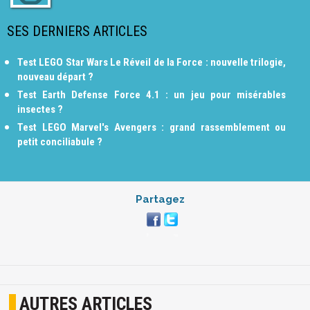
SES DERNIERS ARTICLES
Test LEGO Star Wars Le Réveil de la Force : nouvelle trilogie,
nouveau départ ?
Test Earth Defense Force 4.1 : un jeu pour misérables
insectes ?
Test LEGO Marvel's Avengers : grand rassemblement ou
petit conciliabule ?
Partagez
AUTRES ARTICLES