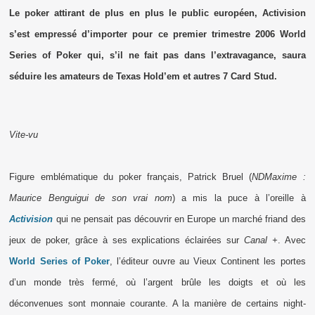
Le poker attirant de plus en plus le public européen, Activision
s’est empressé d’importer pour ce premier trimestre 2006 World
Series of Poker qui, s’il ne fait pas dans l’extravagance, saura
séduire les amateurs de Texas Hold’em et autres 7 Card Stud.
Vite-vu
Figure emblématique du poker français, Patrick Bruel (
NDMaxime :
Maurice Benguigui de son vrai nom
) a mis la puce à l’oreille à
Activision
qui ne pensait pas découvrir en Europe un marché friand des
jeux de poker, grâce à ses explications éclairées sur
Canal +
. Avec
World Series of Poker
, l’éditeur ouvre au Vieux Continent les portes
d’un monde très fermé, où l’argent brûle les doigts et où les
déconvenues sont monnaie courante. A la manière de certains night-