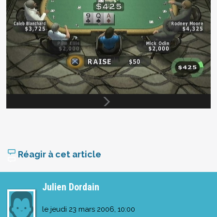
Réagir à cet article
Julien Dordain
le
jeudi 23 mars 2006, 10:00