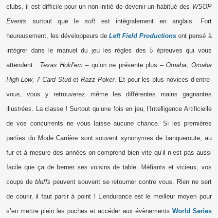
clubs, il est difficile pour un non-initié de devenir un habitué des
WSOP
Events
surtout que le
soft
est intégralement en anglais. Fort
heureusement, les développeurs de
Left Field Productions
ont pensé à
intégrer dans le manuel du jeu les règles des 5 épreuves qui vous
attendent :
Texas Hold’em
– qu’on ne présente plus –
Omaha
,
Omaha
High-Low
,
7 Card Stud
et
Razz Poker
. Et pour les plus novices d’entre-
vous, vous y retrouverez même les différentes mains gagnantes
illustrées. La classe ! Surtout qu’une fois en jeu, l’Intelligence Artificielle
de vos concurrents ne vous laisse aucune chance. Si les premières
parties du Mode Carrière sont souvent synonymes de banqueroute, au
fur et à mesure des années on comprend bien vite qu’il n’est pas aussi
facile que ça de berner ses voisins de table. Méfiants et vicieux, vos
coups de
bluffs
peuvent souvent se retourner contre vous. Rien ne sert
de courir, il faut partir à point ! L’endurance est le meilleur moyen pour
s’en mettre plein les poches et accéder aux évènements
World Series