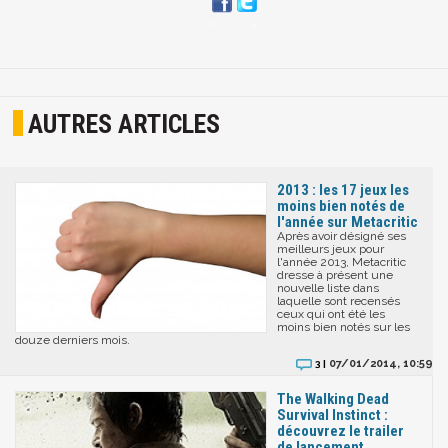
AUTRES ARTICLES
2013 : les 17 jeux les
moins bien notés de
l'année sur Metacritic
Après avoir désigné ses
meilleurs jeux pour
l'année 2013, Metacritic
dresse à présent une
nouvelle liste dans
laquelle sont recensés
ceux qui ont été les
moins bien notés sur les
douze derniers mois.
07/01/2014, 10:59
3 |
The Walking Dead
Survival Instinct :
découvrez le trailer
de lancement