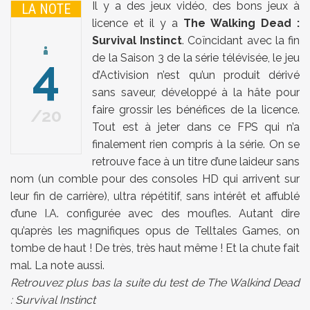
Il y a des jeux vidéo, des bons jeux à
LA NOTE
licence et il y a
The Walking Dead :
Survival Instinct
. Coïncidant avec la fin
4
de la Saison 3 de la série télévisée, le jeu
d’Activision n’est qu’un produit dérivé
sans saveur, développé à la hâte pour
faire grossir les bénéfices de la licence.
20
Tout est à jeter dans ce FPS qui n’a
finalement rien compris à la série. On se
retrouve face à un titre d’une laideur sans
nom (un comble pour des consoles HD qui arrivent sur
leur fin de carrière), ultra répétitif, sans intérêt et affublé
d’une I.A. configurée avec des moufles. Autant dire
qu’après les magnifiques opus de Telltales Games, on
tombe de haut ! De très, très haut même ! Et la chute fait
mal. La note aussi.
Retrouvez plus bas la suite du test de The Walkind Dead
: Survival Instinct