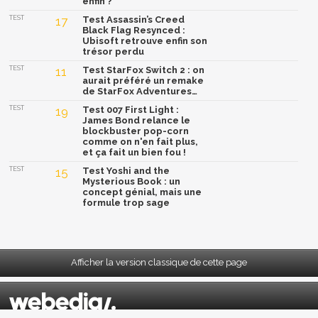
enfin ?
TEST
17
Test Assassin’s Creed
Black Flag Resynced :
Ubisoft retrouve enfin son
trésor perdu
TEST
11
Test StarFox Switch 2 : on
aurait préféré un remake
de StarFox Adventures…
TEST
19
Test 007 First Light :
James Bond relance le
blockbuster pop-corn
comme on n'en fait plus,
et ça fait un bien fou !
TEST
15
Test Yoshi and the
Mysterious Book : un
concept génial, mais une
formule trop sage
Afficher la version classique de cette page