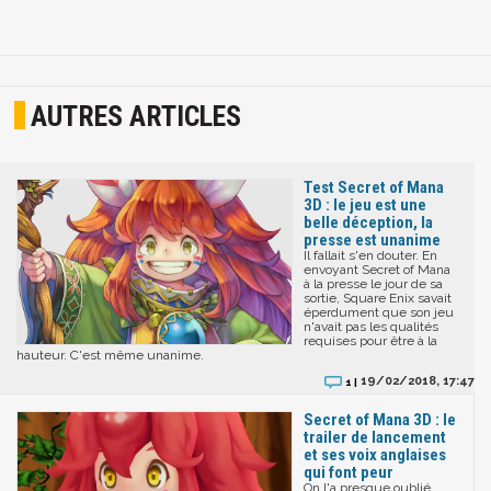
AUTRES ARTICLES
Test Secret of Mana
3D : le jeu est une
belle déception, la
presse est unanime
Il fallait s'en douter. En
envoyant Secret of Mana
à la presse le jour de sa
sortie, Square Enix savait
éperdument que son jeu
n'avait pas les qualités
requises pour être à la
hauteur. C'est même unanime.
19/02/2018, 17:47
1 |
Secret of Mana 3D : le
trailer de lancement
et ses voix anglaises
qui font peur
On l'a presque oublié,