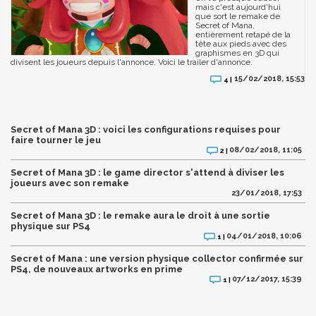
mais c'est aujourd'hui
que sort le remake de
Secret of Mana,
entièrement retapé de la
tête aux pieds avec des
graphismes en 3D qui
divisent les joueurs depuis l'annonce. Voici le trailer d'annonce.
15/02/2018, 15:53
4 |
Secret of Mana 3D : voici les configurations requises pour
faire tourner le jeu
08/02/2018, 11:05
2 |
Secret of Mana 3D : le game director s'attend à diviser les
joueurs avec son remake
23/01/2018, 17:53
Secret of Mana 3D : le remake aura le droit à une sortie
physique sur PS4
04/01/2018, 10:06
1 |
Secret of Mana : une version physique collector confirmée sur
PS4, de nouveaux artworks en prime
07/12/2017, 15:39
1 |