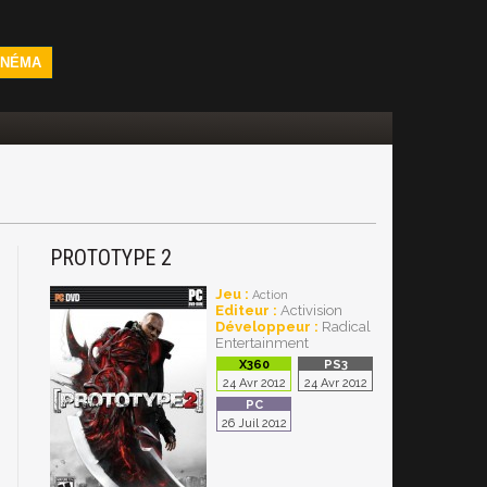
INÉMA
PROTOTYPE 2
3
Jeu :
Action
Editeur :
Activision
Développeur :
Radical
Entertainment
24 Avr 2012
24 Avr 2012
26 Juil 2012