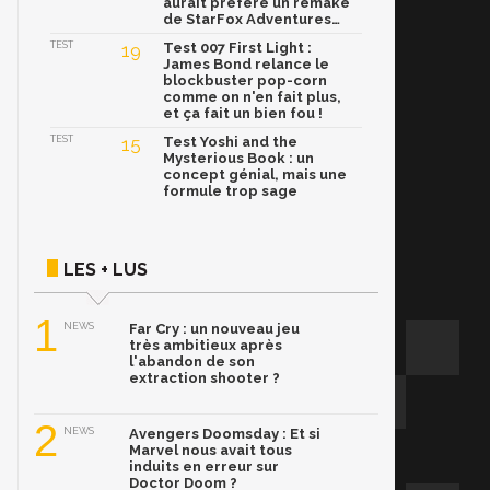
aurait préféré un remake
de StarFox Adventures…
TEST
19
Test 007 First Light :
James Bond relance le
blockbuster pop-corn
comme on n'en fait plus,
et ça fait un bien fou !
TEST
15
Test Yoshi and the
Mysterious Book : un
concept génial, mais une
formule trop sage
LES + LUS
1
NEWS
Far Cry : un nouveau jeu
très ambitieux après
l'abandon de son
extraction shooter ?
2
NEWS
Avengers Doomsday : Et si
Marvel nous avait tous
induits en erreur sur
Doctor Doom ?