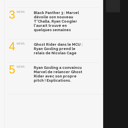
3
NEWS
Black Panther 3 : Marvel
dévoile son nouveau
T'Challa, Ryan Coogler
l'aurait trouvé en
quelques semaines
4
NEWS
Ghost Rider dans le MCU :
Ryan Gosling prend le
relais de Nicolas Cage
5
NEWS
Ryan Gosling a convaincu
Marvel de relancer Ghost
Rider avec son propre
pitch ! Explications.