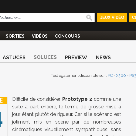
JEUX VIDÉO
C
SORTIES
VIDÉOS
CONCOURS
SOLUCES
ASTUCES
PREVIEW
NEWS
Test également disponible sur :
PC
-
X360
-
PS
Difficile de considérer
Prototype 2
comme une
E
suite à part entière, le terme de grosse mise à
4
jour étant plutôt de rigueur. Car, si le scénario est
joliment mis en scène par de nombreuses
cinématiques visuellement sympathiques, sans