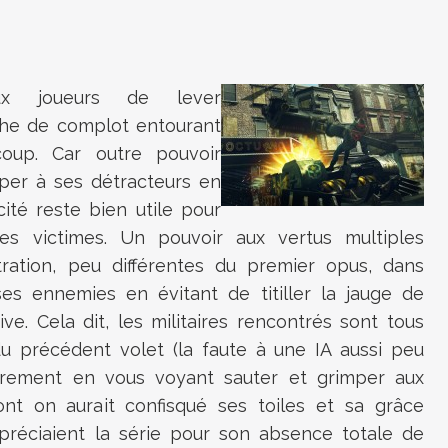
aux joueurs de lever
uche de complot entourant
oup. Car outre pouvoir
per à ses détracteurs en
ité reste bien utile pour
nes victimes. Un pouvoir aux vertus multiples
ltration, peu différentes du premier opus, dans
bases ennemies en évitant de titiller la jauge de
tive. Cela dit, les militaires rencontrés sont tous
 précédent volet (la faute à une IA aussi peu
rarement en vous voyant sauter et grimper aux
nt on aurait confisqué ses toiles et sa grâce
ppréciaient la série pour son absence totale de