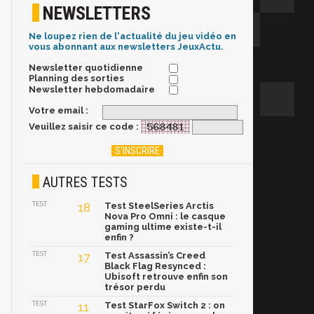
NEWSLETTERS
Ne loupez rien de l'actualité du jeu vidéo en
vous abonnant aux newsletters JeuxActu.
Newsletter quotidienne
Planning des sorties
Newsletter hebdomadaire
Votre email :
Veuillez saisir ce code :
AUTRES TESTS
TEST
18
Test SteelSeries Arctis
Nova Pro Omni : le casque
gaming ultime existe-t-il
enfin ?
TEST
17
Test Assassin’s Creed
Black Flag Resynced :
Ubisoft retrouve enfin son
trésor perdu
TEST
11
Test StarFox Switch 2 : on