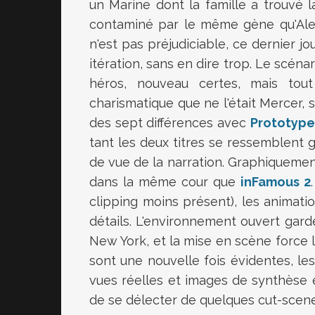
un Marine dont la famille a trouvé l
contaminé par le même gène qu'Alex
n'est pas préjudiciable, ce dernier j
itération, sans en dire trop. Le scéna
héros, nouveau certes, mais tout
charismatique que ne l'était Mercer, 
des sept différences avec
Prototype
tant les deux titres se ressemblent 
de vue de la narration. Graphiquement,
dans la même cour que
inFamous 2
clipping moins présent), les animat
détails. L'environnement ouvert gar
New York, et la mise en scène force l
sont une nouvelle fois évidentes, le
vues réelles et images de synthèse é
de se délecter de quelques cut-scen