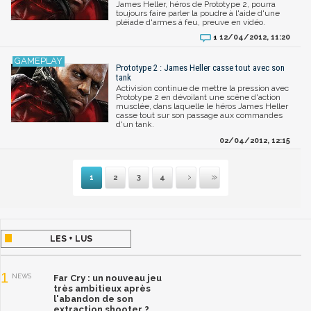
James Heller, héros de Prototype 2, pourra
toujours faire parler la poudre à l'aide d'une
pléiade d'armes à feu, preuve en vidéo.
12/04/2012, 11:20
1
Prototype 2 : James Heller casse tout avec son
tank
Activision continue de mettre la pression avec
Prototype 2 en dévoilant une scène d'action
musclée, dans laquelle le héros James Heller
casse tout sur son passage aux commandes
d'un tank.
02/04/2012, 12:15
1
2
3
4
Suivante
Dernière
LES + LUS
1
NEWS
Far Cry : un nouveau jeu
très ambitieux après
l'abandon de son
extraction shooter ?