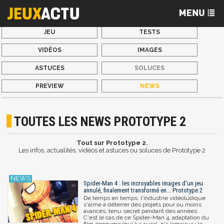
JEU
TESTS
VIDÉOS
IMAGES
ASTUCES
SOLUCES
PREVIEW
NEWS
TOUTES LES NEWS PROTOTYPE 2
Tout sur Prototype 2.
Les infos, actualités, vidéos et astuces ou soluces de Prototype 2
Spider-Man 4 : les incroyables images d'un jeu
annulé, finalement transformé en... Prototype 2
De temps en temps, l'industrie vidéoludique
s'aime à déterrer des projets pour ou moins
avancés, tenu secret pendant des années.
C'est le cas de ce Spider-Man 4, adaptation du
film éponyme (qui lui aussi, n'a jamais vu le