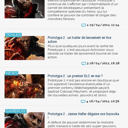
Bientôt disponible en boutique, Prototype 2
continue de s'afficher par l'intermédiaire d'un
carnet de développeur présentant la
compétence spéciale du héros, qui lui
confère le pouvoir de contrôler et diriger des
monstres féroces.
19/04/2012, 11:24
1
Prototype 2 : un trailer de lancement en live
action
Plus que quelques jours avant la sortie de
Prototype 2, c'est pourquoi Activision nous
dévoile ce trailer de lancement tourné en live
action.
18/04/2012, 16:28
3
Prototype 2 : un premier DLC en mai ?
Prototype 2 n'est pas encore en boutique que
l'on apprend l'existence éventuelle d'un
premier contenu téléchargeable payant,
baptisé Colossal Mayhem, et proposant déjà
de nouvelles armes, pouvoirs et skins.
16/04/2012, 10:36
4
Prototype 2 : James Heller dégaine son bazooka
!
A défaut de pouvoir exterminer la moindre
petit menace à l'aide de ses super-pouvoirs,