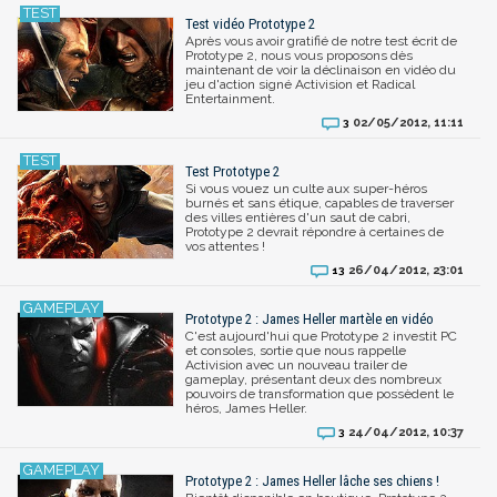
Test vidéo Prototype 2
Après vous avoir gratifié de notre test écrit de
Prototype 2, nous vous proposons dès
maintenant de voir la déclinaison en vidéo du
jeu d'action signé Activision et Radical
Entertainment.
02/05/2012, 11:11
3
Test Prototype 2
Si vous vouez un culte aux super-héros
burnés et sans étique, capables de traverser
des villes entières d'un saut de cabri,
Prototype 2 devrait répondre à certaines de
vos attentes !
26/04/2012, 23:01
13
Prototype 2 : James Heller martèle en vidéo
C'est aujourd'hui que Prototype 2 investit PC
et consoles, sortie que nous rappelle
Activision avec un nouveau trailer de
gameplay, présentant deux des nombreux
pouvoirs de transformation que possèdent le
héros, James Heller.
24/04/2012, 10:37
3
Prototype 2 : James Heller lâche ses chiens !