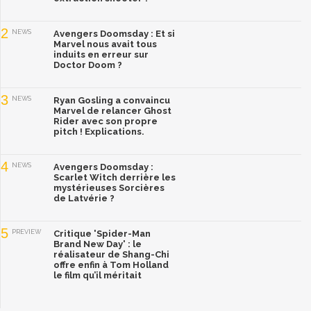
2
NEWS
Avengers Doomsday : Et si
Marvel nous avait tous
induits en erreur sur
Doctor Doom ?
3
NEWS
Ryan Gosling a convaincu
Marvel de relancer Ghost
Rider avec son propre
pitch ! Explications.
4
NEWS
Avengers Doomsday :
Scarlet Witch derrière les
mystérieuses Sorcières
de Latvérie ?
5
PREVIEW
Critique 'Spider-Man
Brand New Day' : le
réalisateur de Shang-Chi
offre enfin à Tom Holland
le film qu’il méritait