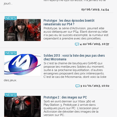
jour)...
07/06/2019, 14:54
Prototype : les deux épisodes bientôt
remasterisés sur PS4 ?
Prototype, la série d'Activision, pourrait elle
aussi débarquer sur PS4. Etant donné qu'elle
n'a pas eu le succès escompté, la rumeur est
cependant à prendre avec des pincettes.
22/06/2015, 10:37
4
Soldes 2013 : voici la liste des jeux pas chers
chez Micromania
Si c'est la chaîne de boutiques GAME qui
propose les meilleures Soldes du moment,
suite à sa prochaine liquiditation, d'autres
enseignes proposent des prix intéressants.
C'est le cas de Micromania, dont voici la liste
des jeux.
11/01/2013, 10:02
3
Prototype 2 : des images sur PC
Sorti en avril dernier sur Xbox 360 et
PlayStation 3, Prototype 2 arrive dans
quelques jours sur PC. L'occasion pour
Activision de dévoiler des images de la
version sur PC.