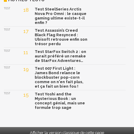
TEST
18
Test SteelSeries Arctis
Nova Pro Omni : le casque
gaming ultime existe-t-il
enfin ?
TEST
17
Test Assassin’s Creed
Black Flag Resynced :
Ubisoft retrouve enfin son
trésor perdu
TEST
11
Test StarFox Switch 2 : on
aurait préféré un remake
de StarFox Adventures…
TEST
19
Test 007 First Light :
James Bond relance le
blockbuster pop-corn
comme on n'en fait plus,
et ça fait un bien fou !
TEST
15
Test Yoshi and the
Mysterious Book : un
concept génial, mais une
formule trop sage
Afficher la version classique de cette page