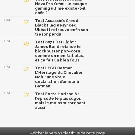
18
Nova Pro Omni : le casque
gaming ultime existe-t-il
enfin ?
TEST
17
Test Assassin’s Creed
Black Flag Resynced :
Ubisoft retrouve enfin son
trésor perdu
TEST
19
Test 007 First Light :
James Bond relance le
blockbuster pop-corn
comme on n'en fait plus,
et ça fait un bien fou !
TEST
17
Test LEGO Batman
L'Héritage du Chevalier
Noir : une vraie
déclaration d’amour à
Batman
TEST
17
Test Forza Horizon 6 :
l'épisode le plus sugoi,
mais le moins surprenant
aussi
Afficher la version classique de cette page