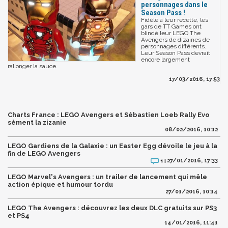
personnages dans le
Season Pass !
Fidèle à leur recette, les
gars de TT Games ont
blindé leur LEGO The
Avengers de dizaines de
personnages différents.
Leur Season Pass devrait
encore largement
rallonger la sauce.
17/03/2016, 17:53
Charts France : LEGO Avengers et Sébastien Loeb Rally Evo
sèment la zizanie
08/02/2016, 10:12
LEGO Gardiens de la Galaxie : un Easter Egg dévoile le jeu à la
fin de LEGO Avengers
27/01/2016, 17:33
1 |
LEGO Marvel's Avengers : un trailer de lancement qui mêle
action épique et humour tordu
27/01/2016, 10:14
LEGO The Avengers : découvrez les deux DLC gratuits sur PS3
et PS4
14/01/2016, 11:41