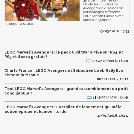
gars de TT Games ont
blindé leur LEGO The
Avengers de dizaines de
personnages différents.
Leur Season Pass devrait
encore largement
rallonger la sauce.
17/03/2016, 17:53
LEGO Marvel's Avengers : le pack Civil War arrive sur PS4 et
PS3 et il sera gratuit !
14/03/2016, 18:40
1 |
Charts France : LEGO Avengers et Sébastien Loeb Rally Evo
sèment la zizanie
08/02/2016, 10:12
Test LEGO Marvel's Avengers : grand rassemblement ou petit
conciliabule ?
29/01/2016, 17:29
4 |
LEGO Marvel's Avengers : un trailer de lancement qui mêle
action épique et humour tordu
27/01/2016, 10:14