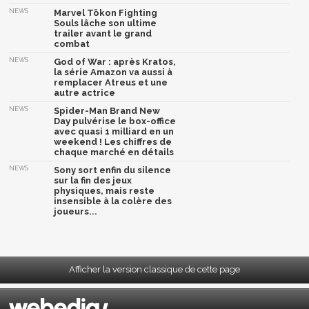
NEWS
Marvel Tōkon Fighting
Souls lâche son ultime
trailer avant le grand
combat
NEWS
God of War : après Kratos,
la série Amazon va aussi à
remplacer Atreus et une
autre actrice
NEWS
Spider-Man Brand New
Day pulvérise le box-office
avec quasi 1 milliard en un
weekend ! Les chiffres de
chaque marché en détails
NEWS
Sony sort enfin du silence
sur la fin des jeux
physiques, mais reste
insensible à la colère des
joueurs...
Afficher la version classique de cette page