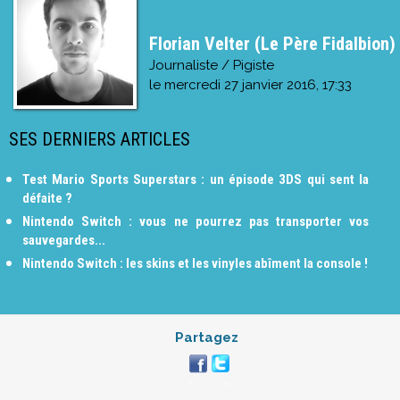
Florian Velter (Le Père Fidalbion)
Journaliste / Pigiste
le
mercredi 27 janvier 2016, 17:33
SES DERNIERS ARTICLES
Test Mario Sports Superstars : un épisode 3DS qui sent la
défaite ?
Nintendo Switch : vous ne pourrez pas transporter vos
sauvegardes...
Nintendo Switch : les skins et les vinyles abîment la console !
Partagez