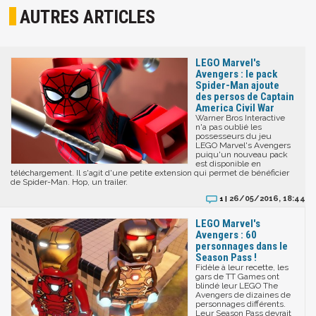
AUTRES ARTICLES
LEGO Marvel's
Avengers : le pack
Spider-Man ajoute
des persos de Captain
America Civil War
Warner Bros Interactive
n'a pas oublié les
possesseurs du jeu
LEGO Marvel's Avengers
puiqu'un nouveau pack
est disponible en
téléchargement. Il s'agit d'une petite extension qui permet de bénéficier
de Spider-Man. Hop, un trailer.
26/05/2016, 18:44
1 |
LEGO Marvel's
Avengers : 60
personnages dans le
Season Pass !
Fidèle à leur recette, les
gars de TT Games ont
blindé leur LEGO The
Avengers de dizaines de
personnages différents.
Leur Season Pass devrait