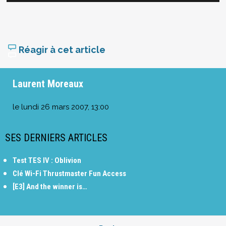
Réagir à cet article
Laurent Moreaux
le
lundi 26 mars 2007, 13:00
SES DERNIERS ARTICLES
Test TES IV : Oblivion
Clé Wi-Fi Thrustmaster Fun Access
[E3] And the winner is…