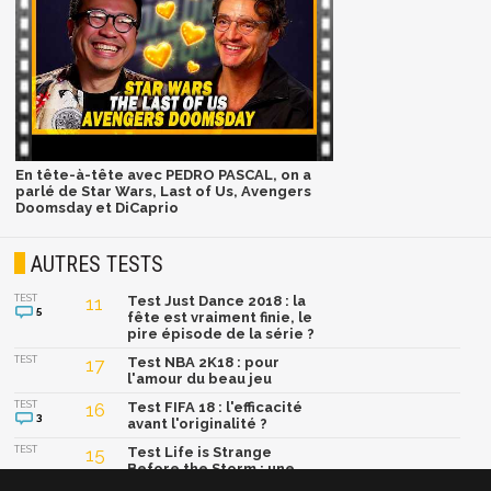
En tête-à-tête avec PEDRO PASCAL, on a
parlé de Star Wars, Last of Us, Avengers
Doomsday et DiCaprio
AUTRES TESTS
TEST
11
Test Just Dance 2018 : la
5
fête est vraiment finie, le
pire épisode de la série ?
TEST
17
Test NBA 2K18 : pour
l'amour du beau jeu
TEST
16
Test FIFA 18 : l'efficacité
3
avant l'originalité ?
TEST
15
Test Life is Strange
Before the Storm : une
préquelle sans aucune