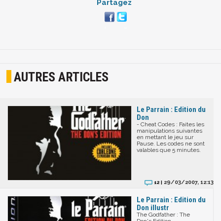
Partagez
AUTRES ARTICLES
Le Parrain : Edition du
Don
- Cheat Codes : Faites les
manipulations suivantes
en mettant le jeu sur
Pause. Les codes ne sont
valables que 5 minutes.
29/03/2007, 12:13
12 |
Le Parrain : Edition du
Don illustr
The Godfather : The