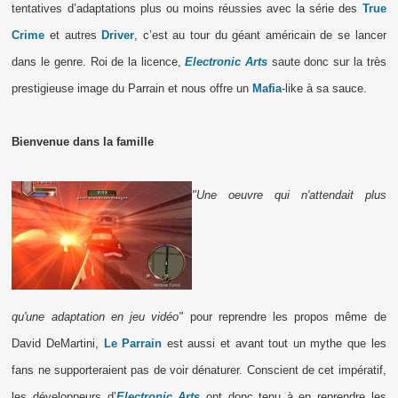
tentatives d’adaptations plus ou moins réussies avec la série des
True
Crime
et autres
Driver
, c’est au tour du géant américain de se lancer
dans le genre. Roi de la licence,
Electronic Arts
saute donc sur la très
prestigieuse image du Parrain et nous offre un
Mafia
-like à sa sauce.
Bienvenue dans la famille
"Une oeuvre qui n'attendait plus
qu'une adaptation en jeu vidéo"
pour reprendre les propos même de
David DeMartini,
Le Parrain
est aussi et avant tout un mythe que les
fans ne supporteraient pas de voir dénaturer. Conscient de cet impératif,
les développeurs d’
Electronic Arts
ont donc tenu à en reprendre les