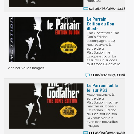
minutes.
29/03/2007, 12:13
12 |
Le Parrain :
Edition du Don
illustr
The Godfather : The
Don's Edition
accompagnera 24
heures avant la
sortie de la
PlayStation 3 en
Europe et pour lui
assurer un succès
tout tracé EA dévoile
des nouvelles images.
02/03/2007, 11:28
3 |
Le Parrain fait la
loi sur PS3
Accompagnant la
sortie de la
PlayStation 3 sur le
marché européen,
Le Parrain : Edition
du Don sort de son
QG new-yorkais
avec des nouvelles
images.
23/02/2007, 11:39
11 |