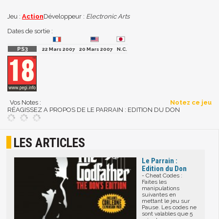
Jeu :
Action
Développeur :
Electronic Arts
Dates de sortie :
22 Mars 2007
20 Mars 2007
N.C.
Vos Notes :
Notez ce jeu
RÉAGISSEZ A PROPOS DE LE PARRAIN : EDITION DU DON
LES ARTICLES
Le Parrain :
Edition du Don
- Cheat Codes :
Faites les
manipulations
suivantes en
mettant le jeu sur
Pause. Les codes ne
sont valables que 5