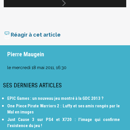
Réagir à cet article
Pierre Maugein
le
mercredi 18 mai 2011, 16:30
SES DERNIERS ARTICLES
EPIC Games : un nouveau jeu montré à la GDC 2013 ?
One Piece Pirate Warriors 2 : Luffy et ses amis rongés par le
Mal en images
Just Cause 3 sur PS4 et X720 : l'image qui confirme
l'existence du jeu !