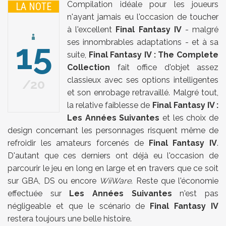
Compilation idéale pour les joueurs
LA NOTE
n'ayant jamais eu l'occasion de toucher
à l'excellent
Final Fantasy IV
- malgré
15
ses innombrables adaptations - et à sa
suite,
Final Fantasy IV : The Complete
Collection
fait office d'objet assez
classieux avec ses options intelligentes
20
et son enrobage retravaillé. Malgré tout,
la relative faiblesse de
Final Fantasy IV :
Les Années Suivantes
et les choix de
design concernant les personnages risquent même de
refroidir les amateurs forcenés de
Final Fantasy IV
.
D'autant que ces derniers ont déjà eu l'occasion de
parcourir le jeu en long en large et en travers que ce soit
sur GBA, DS ou encore
WiiWare
. Reste que l'économie
effectuée sur
Les Années Suivantes
n'est pas
négligeable et que le scénario de
Final Fantasy IV
restera toujours une belle histoire.