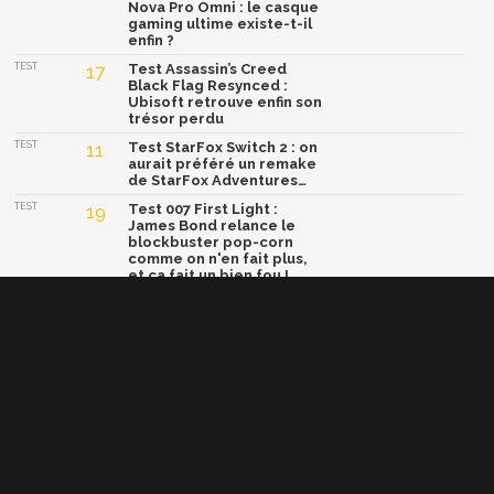
Nova Pro Omni : le casque
gaming ultime existe-t-il
enfin ?
TEST
17
Test Assassin’s Creed
Black Flag Resynced :
Ubisoft retrouve enfin son
trésor perdu
TEST
11
Test StarFox Switch 2 : on
aurait préféré un remake
de StarFox Adventures…
TEST
19
Test 007 First Light :
James Bond relance le
blockbuster pop-corn
comme on n'en fait plus,
et ça fait un bien fou !
TEST
15
Test Yoshi and the
Mysterious Book : un
concept génial, mais une
formule trop sage
Afficher la version classique de cette page