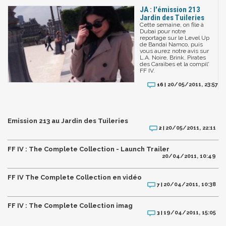
JA : l'émission 213
Jardin des Tuileries
Cette semaine, on file à
Dubai pour notre
reportage sur le Level Up
de Bandai Namco, puis
vous aurez notre avis sur
L.A. Noire, Brink, Pirates
des Caraïbes et la compil'
FF IV.
20/05/2011, 23:57
16 |
Emission 213 au Jardin des Tuileries
20/05/2011, 22:11
2 |
FF IV : The Complete Collection - Launch Trailer
20/04/2011, 10:49
FF IV The Complete Collection en vidéo
20/04/2011, 10:38
7 |
FF IV : The Complete Collection imag
19/04/2011, 15:05
3 |