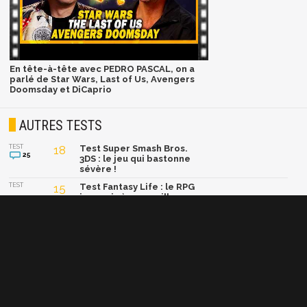
En tête-à-tête avec PEDRO PASCAL, on a
parlé de Star Wars, Last of Us, Avengers
Doomsday et DiCaprio
AUTRES TESTS
TEST
18
Test Super Smash Bros.
25
3DS : le jeu qui bastonne
sévère !
TEST
15
Test Fantasy Life : le RPG
japonais à son meilleur
niveau ?
TEST
5
Test Superman Returns
15
TEST
14
Test Scarface
9
TEST
14
Test FIFA 07
19