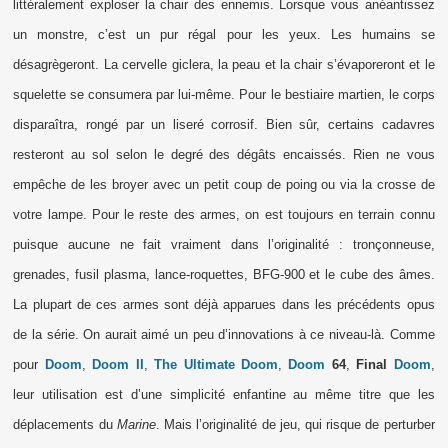
littéralement exploser la chair des ennemis. Lorsque vous anéantissez
un monstre, c’est un pur régal pour les yeux. Les humains se
désagrègeront. La cervelle giclera, la peau et la chair s’évaporeront et le
squelette se consumera par lui-même. Pour le bestiaire martien, le corps
disparaîtra, rongé par un liseré corrosif. Bien sûr, certains cadavres
resteront au sol selon le degré des dégâts encaissés. Rien ne vous
empêche de les broyer avec un petit coup de poing ou via la crosse de
votre lampe. Pour le reste des armes, on est toujours en terrain connu
puisque aucune ne fait vraiment dans l’originalité : tronçonneuse,
grenades, fusil plasma, lance-roquettes, BFG-900 et le cube des âmes.
La plupart de ces armes sont déjà apparues dans les précédents opus
de la série. On aurait aimé un peu d’innovations à ce niveau-là. Comme
pour
Doom
,
Doom II
,
The Ultimate Doom
,
Doom
64
,
Final
Doom
,
leur utilisation est d’une simplicité enfantine au même titre que les
déplacements du
Marine
. Mais l’originalité de jeu, qui risque de perturber