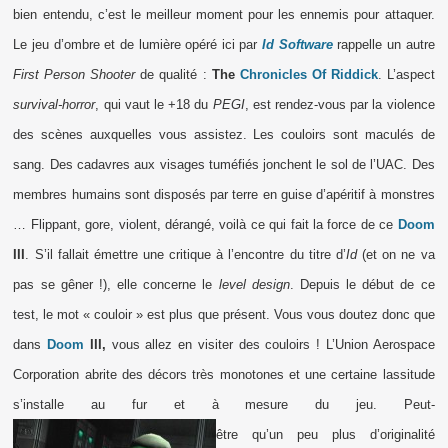
bien entendu, c’est le meilleur moment pour les ennemis pour attaquer.
Le jeu d’ombre et de lumière opéré ici par
Id Software
rappelle un autre
First Person Shooter
de qualité :
The
Chronicles Of Riddick
. L’aspect
survival-horror
, qui vaut le +18 du
PEGI
, est rendez-vous par la violence
des scènes auxquelles vous assistez. Les couloirs sont maculés de
sang. Des cadavres aux visages tuméfiés jonchent le sol de l’UAC. Des
membres humains sont disposés par terre en guise d’apéritif à monstres
… Flippant, gore, violent, dérangé, voilà ce qui fait la force de ce
Doom
III
. S’il fallait émettre une critique à l’encontre du titre d’
Id
(et on ne va
pas se gêner !), elle concerne le
level design
. Depuis le début de ce
test, le mot « couloir » est plus que présent. Vous vous doutez donc que
dans
Doom
III,
vous allez en visiter des couloirs ! L’Union Aerospace
Corporation abrite des décors très monotones et une certaine lassitude
s’installe au fur et à mesure du jeu. Peut-
être qu’un peu plus d’originalité