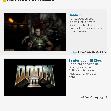
Doom III
- Cheat Codes pour
DOOM II et Ultimate
DOOM : Faites les
manipulations suivantes
durant le jeu.
10/04/2005, 16:15
7 |
Trailer Doom III Xbox
En ce jour de sortie de
Doom 3 sur Xbox,
Activision lâche un
nouveau trailer de la
bête.
08/04/2005, 13:08