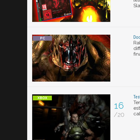
le
Sla
Doo
Ra
di
fi
Tes
Te
16
est
/20
ca