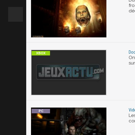
Du 
fr
déc
Doo
On
sur
Vid
Le
co