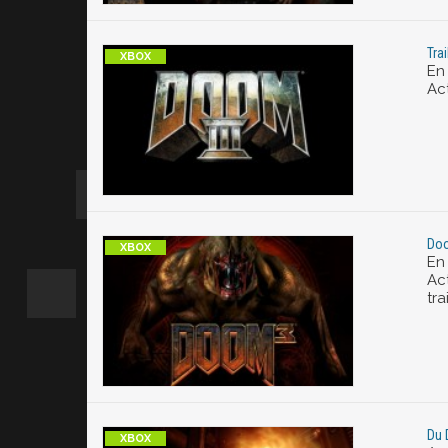
Tra
En
Act
Doo
En
Ac
tra
Du 