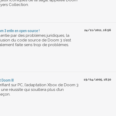
s jeux iconiques de la saga, appelée Doom
yers Collection.
24/11/2011, 16:56
m 3 enfin en open-source !
lentie par des problèmes juridiques, la
ffusion du code source de Doom 3 s'est
nalement faite sens trop de problèmes.
19/04/2005, 18:30
t Doom III
rrifiant sur PC, l’adaptation Xbox de Doom 3
 une réussite qui souillera plus d’un
leçon.