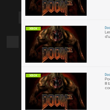
Doo
Le
d'
Doo
Po
III
con