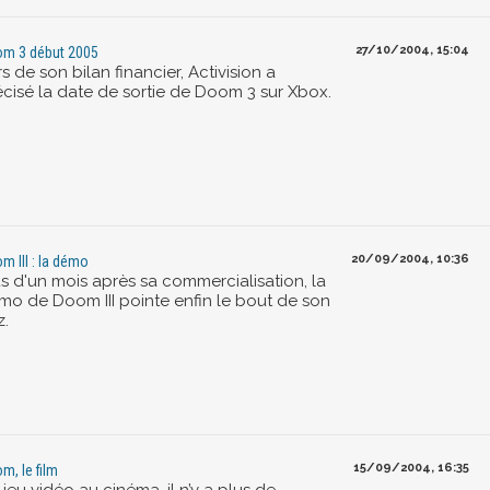
27/10/2004, 15:04
m 3 début 2005
s de son bilan financier, Activision a
écisé la date de sortie de Doom 3 sur Xbox.
20/09/2004, 10:36
m III : la démo
us d'un mois après sa commercialisation, la
mo de Doom III pointe enfin le bout de son
z.
15/09/2004, 16:35
m, le film