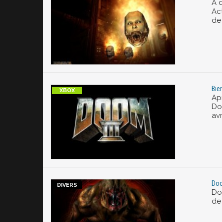
A 
Ac
de
Bie
Apr
Do
avr
Doo
Do
de