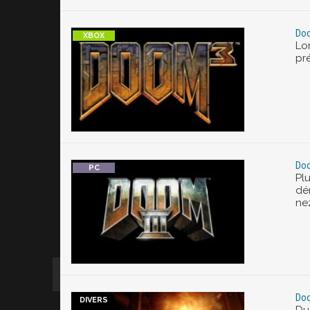
Doo
Lor
pr
Doo
Pl
dé
ne
Doo