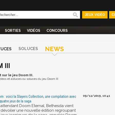
JEUX VIDÉO
C
SORTIES
VIDÉOS
CONCOURS
NEWS
SOLUCES
TUCES
 III
t
sur le jeu Doom III.
vidéos et astuces ou soluces du jeu Doom III
09/12/2019, 10:41
m : voici la Slayers Collection, une compilation avec
 quatre jeux de la saga
 attendant Doom Eternal, Bethesda vient
 dévoiler une nouvelle édition regroupant