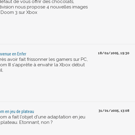
défaut de vous offrir des chocolats,
tivision nous propose 4 nouvelles images
 Doom 3 sur Xbox
18/02/2005, 19:30
nvenue en Enfer
ès avoir fait frissonner les gamers sur PC,
om III s'apprête à envahir la Xbox début
il.
31/01/2005, 13:08
m en jeu de plateau
om a fait l'objet d'une adaptation en jeu
 plateau. Etonnant, non ?