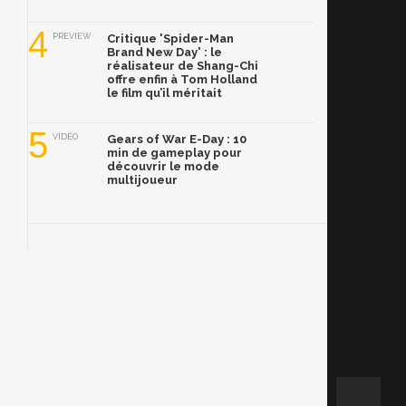
4
PREVIEW
Critique 'Spider-Man
Brand New Day' : le
réalisateur de Shang-Chi
offre enfin à Tom Holland
le film qu’il méritait
5
VIDÉO
Gears of War E-Day : 10
min de gameplay pour
découvrir le mode
multijoueur