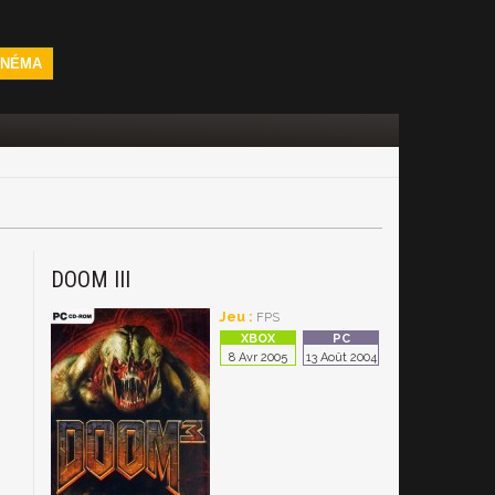
INÉMA
DOOM III
Jeu :
FPS
8 Avr 2005
13 Août 2004