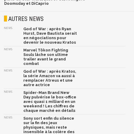
Doomsday et DiCaprio
AUTRES NEWS
NEWS
God of War : après Ryan
Hurst, Dave Bautista serait
en négociations pour
devenir le nouveau Kratos
NEWS
Marvel Tōkon Fighting
Souls lâche son ultime
trailer avant le grand
combat
NEWS
God of War : après Kratos,
la série Amazon va aussi à
remplacer Atreus et une
autre actrice
NEWS
Spider-Man Brand New
Day pulvérise le box-office
avec quasi 1 milliard en un
weekend ! Les chiffres de
chaque marché en détails
NEWS
Sony sort enfin du silence
sur la fin des jeux
physiques, mais reste
insensible à la colère des