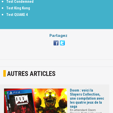
Test Condemned
Test King Kong
Test QUAKE 4
Partagez
AUTRES ARTICLES
Doom : voici la
Slayers Collection,
une compilation avec
les quatre jeux de la
saga
En attendant Doom