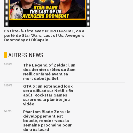
En tête-à-tête avec PEDRO PASCAL, on a
parlé de Star Wars, Last of Us, Avengers
Doomsday et DiCaprio
AUTRES NEWS
NEWS
The Legend of Zelda : l'un
des derniers rôles de Sam
Neill confirmé avant sa
mort début juillet
NEWS
GTA 6 : un extended look
sera diffusé sur Netflix fin
août, Rockstar Games
surprend la planète jeu
vidéo
NEWS
Phantom Blade Zero : le
développement est
bouclé, rendez-vous la
semaine prochaine pour
du très lourd