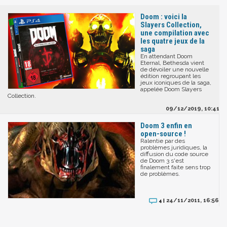
Doom : voici la
Slayers Collection,
une compilation avec
les quatre jeux de la
saga
En attendant Doom
Eternal, Bethesda vient
de dévoiler une nouvelle
édition regroupant les
jeux iconiques de la saga,
appelée Doom Slayers
Collection.
09/12/2019, 10:41
Doom 3 enfin en
open-source !
Ralentie par des
problèmes juridiques, la
diffusion du code source
de Doom 3 s'est
finalement faite sens trop
de problèmes.
24/11/2011, 16:56
4 |