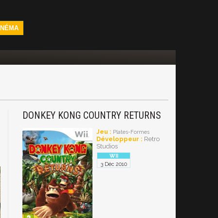
INÉMA
DONKEY KONG COUNTRY RETURNS
i
Jeu :
Plates-Formes
Développeur :
Retro
Studios
3 Déc 2010