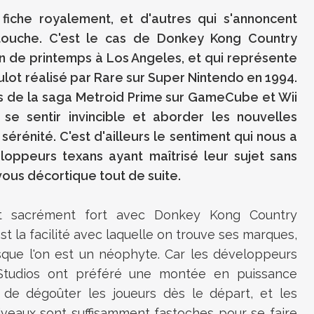
iche royalement, et d'autres qui s'annoncent
touche. C'est le cas de Donkey Kong Country
in de printemps à Los Angeles, et qui représente
lot réalisé par Rare sur Super Nintendo en 1994.
rs de la saga Metroid Prime sur GameCube et Wii
e sentir invincible et aborder les nouvelles
rénité. C'est d'ailleurs le sentiment qui nous a
eloppeurs texans ayant maîtrisé leur sujet sans
 vous décortique tout de suite.
t sacrément fort avec
Donkey Kong Country
'est la facilité avec laquelle on trouve ses marques,
rsque l'on est un néophyte. Car les développeurs
Studios
ont préféré une montée en puissance
 de dégoûter les joueurs dès le départ, et les
iveaux sont suffisamment fastoches pour se faire