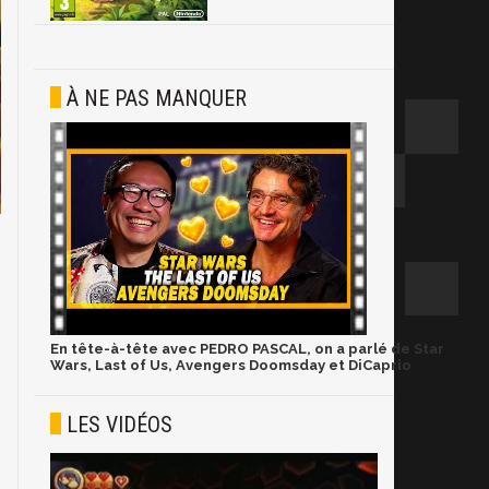
À NE PAS MANQUER
En tête-à-tête avec PEDRO PASCAL, on a parlé de Star
Wars, Last of Us, Avengers Doomsday et DiCaprio
LES VIDÉOS