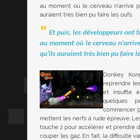
au moment où le cerveau n'arrive pl
auraient très bien pu faire les oufs.
Et puis, les développeurs ont 
au moment où le cerveau n'arrive
qu'ils auraient très bien pu faire l
Donkey Kon
reprendre les
et insuffle
quelques p
commencer pa
mettent les nerfs à rude épreuve. Le
touche 2 pour accélérer et prendre de
couper les gaz. En fait, la difficulté v