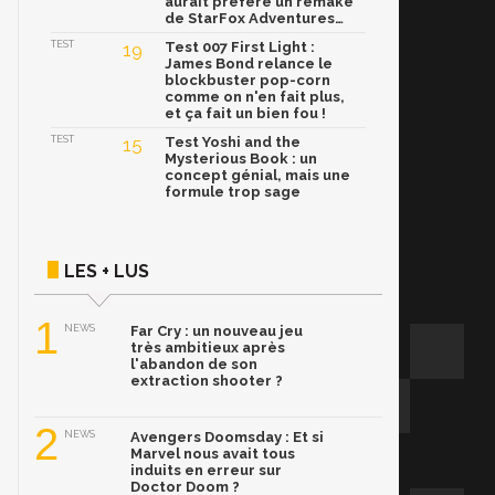
aurait préféré un remake
de StarFox Adventures…
TEST
19
Test 007 First Light :
James Bond relance le
blockbuster pop-corn
comme on n'en fait plus,
et ça fait un bien fou !
TEST
15
Test Yoshi and the
Mysterious Book : un
concept génial, mais une
formule trop sage
LES + LUS
1
NEWS
Far Cry : un nouveau jeu
très ambitieux après
l'abandon de son
extraction shooter ?
2
NEWS
Avengers Doomsday : Et si
Marvel nous avait tous
induits en erreur sur
Doctor Doom ?