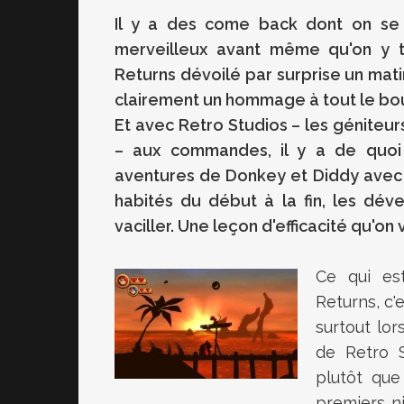
Il y a des come back dont on se f
merveilleux avant même qu'on y 
Returns dévoilé par surprise un mat
clairement un hommage à tout le bou
Et avec Retro Studios – les géniteu
– aux commandes, il y a de quoi s
aventures de Donkey et Diddy avec sé
habités du début à la fin, les dév
vaciller. Une leçon d'efficacité qu'on
Ce qui es
Returns
, c
surtout lo
de
Retro 
plutôt que
premiers n