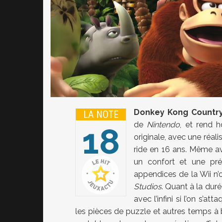
Donkey Kong Country
LA NOTE
de
Nintendo
, et rend 
18
originale, avec une réal
ride en 16 ans. Même a
un confort et une pré
20
appendices de la Wii n
Studios
. Quant à la dur
avec l’infini si l’on s’a
les pièces de puzzle et autres temps à 