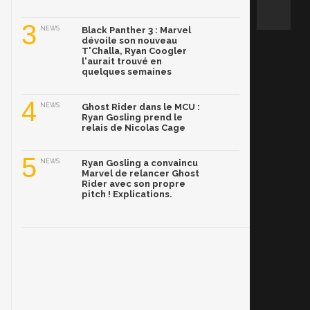
3
NEWS
Black Panther 3 : Marvel
dévoile son nouveau
T'Challa, Ryan Coogler
l'aurait trouvé en
quelques semaines
4
NEWS
Ghost Rider dans le MCU :
Ryan Gosling prend le
relais de Nicolas Cage
5
NEWS
Ryan Gosling a convaincu
Marvel de relancer Ghost
Rider avec son propre
pitch ! Explications.