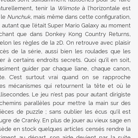
turellement, tenir la
Wiimote
à l'horizontale est
 le
Nunchuk
, mais même dans cette configuration,
 autant que l'était
Super Mario Galaxy
au moment
sachant que dans
Donkey Kong Country Returns
,
elon les règles de la 2D. On retrouve avec plaisir
ès de la série, aussi bien les roulades que les
r à certains endroits secrets. Quoi qu'il en soit,
uasiment guider par chaque liane, chaque canon,
te. C'est surtout vrai quand on se rapproche
s mécanismes qui retournent la tête et où le
isecondes. Le jeu n'est pas pour autant dirigiste
es chemins parallèles pour mettre la main sur des
èces de puzzle ; sans oublier les écus qu'il est
ugre de Cranky. En plus de jouer au vieux sage en
ssède en stock quelques articles censés rendre la
ntiment au départ, son aide devient par la suite