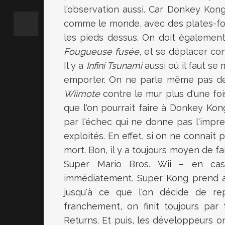
l'observation aussi. Car
Donkey Kong
comme le monde, avec des plates-for
les pieds dessus. On doit également
Fougueuse fusée
, et se déplacer co
Il y a
Infini Tsunami
aussi où il faut se
emporter. On ne parle même pas 
Wiimote
contre le mur plus d'une foi
que l'on pourrait faire à
Donkey Kong
par l'échec qui ne donne pas l'impre
exploités. En effet, si on ne connaît
mort. Bon, il y a toujours moyen de 
Super Mario Bros. Wii
– en cas d
immédiatement. Super Kong prend al
jusqu'à ce que l'on décide de r
franchement, on finit toujours par
Returns
. Et puis, les développeurs 