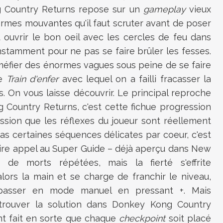
 Country Returns
repose sur un
gameplay
vieux
mes mouvantes qu'il faut scruter avant de poser
 ouvrir le bon oeil avec les cercles de feu dans
nstamment pour ne pas se faire brûler les fesses.
 méfier des énormes vagues sous peine de se faire
de
Train d'enfer
avec lequel on a failli fracasser la
s. On vous laisse découvrir. Le principal reproche
 Country Returns
, c'est cette fichue progression
ssion que les réflexes du joueur sont réellement
 pas certaines séquences délicates par coeur, c'est
faire appel au Super Guide – déjà aperçu dans
New
e morts répétées, mais la fierté s'effrite
ors la main et se charge de franchir le niveau,
epasser en mode manuel en pressant +. Mais
 trouver la solution dans
Donkey Kong Country
ont fait en sorte que chaque
checkpoint
soit placé