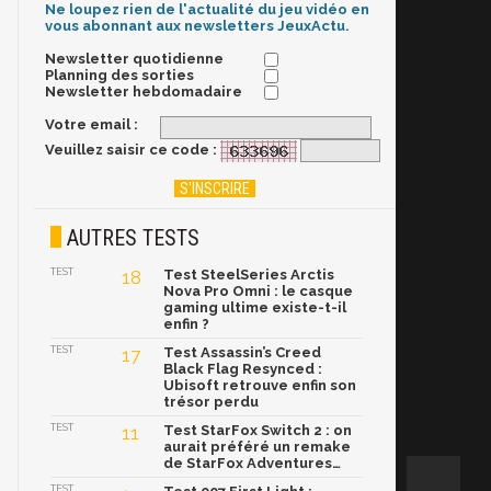
Ne loupez rien de l'actualité du jeu vidéo en
vous abonnant aux newsletters JeuxActu.
Newsletter quotidienne
Planning des sorties
Newsletter hebdomadaire
Votre email :
Veuillez saisir ce code :
AUTRES TESTS
TEST
18
Test SteelSeries Arctis
Nova Pro Omni : le casque
gaming ultime existe-t-il
enfin ?
TEST
17
Test Assassin’s Creed
Black Flag Resynced :
Ubisoft retrouve enfin son
trésor perdu
TEST
11
Test StarFox Switch 2 : on
aurait préféré un remake
de StarFox Adventures…
TEST