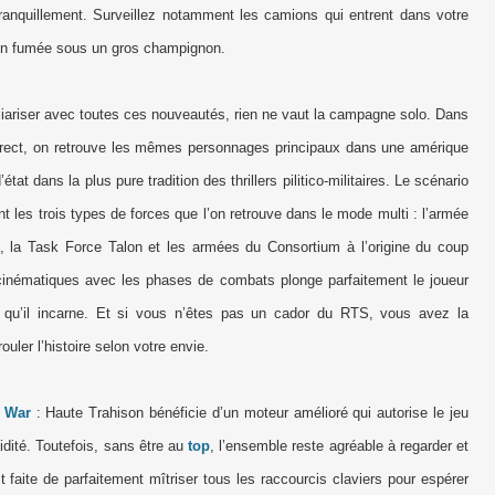
 tranquillement. Surveillez notamment les camions qui entrent dans votre
r en fumée sous un gros champignon.
liariser avec toutes ces nouveautés, rien ne vaut la campagne solo. Dans
Direct, on retrouve les mêmes personnages principaux dans une amérique
état dans la plus pure tradition des thrillers pilitico-militaires. Le scénario
nt les trois types de forces que l’on retrouve dans le mode multi : l’armée
e,
la Task Force
Talon
et les armées du Consortium à l’origine du coup
s cinématiques avec les phases de combats plonge parfaitement le joueur
 qu’il incarne. Et si vous n’êtes pas un cador du RTS, vous avez la
ouler l’histoire selon votre envie.
f War
: Haute Trahison bénéficie d’un moteur amélioré qui autorise le jeu
dité. Toutefois, sans être au
top
, l’ensemble reste agréable à regarder et
faite de parfaitement mîtriser tous les raccourcis claviers pour espérer