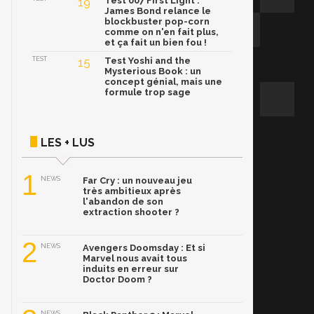
19
Test 007 First Light :
James Bond relance le
blockbuster pop-corn
comme on n'en fait plus,
et ça fait un bien fou !
TEST
15
Test Yoshi and the
Mysterious Book : un
concept génial, mais une
formule trop sage
LES + LUS
1
NEWS
Far Cry : un nouveau jeu
très ambitieux après
l'abandon de son
extraction shooter ?
2
NEWS
Avengers Doomsday : Et si
Marvel nous avait tous
induits en erreur sur
Doctor Doom ?
NEWS