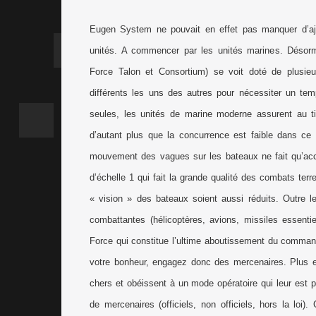
Eugen System ne pouvait en effet pas manquer d’aj
unités. A commencer par les unités marines. Déso
Force Talon et Consortium) se voit doté de plusieu
différents les uns des autres pour nécessiter un tem
seules, les unités de marine moderne assurent au tit
d’autant plus que la concurrence est faible dans ce 
mouvement des vagues sur les bateaux ne fait qu’accro
d’échelle 1 qui fait la grande qualité des combats ter
« vision » des bateaux soient aussi réduits. Outre
combattantes (hélicoptères, avions, missiles essenti
Force qui constitue l’ultime aboutissement du comm
votre bonheur, engagez donc des mercenaires. Plus ef
chers et obéissent à un mode opératoire qui leur est p
de mercenaires (officiels, non officiels, hors la loi)