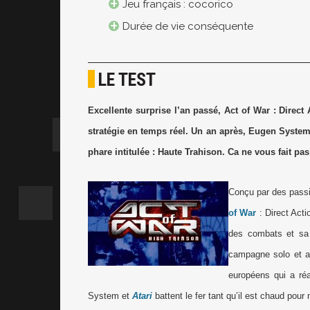
Jeu français : cocorico
Durée de vie conséquente
LE TEST
Excellente surprise l’an passé, Act of War : Direct 
stratégie en temps réel. Un an après, Eugen Syste
phare intitulée : Haute Trahison. Ca ne vous fait p
Conçu par des passi
of War
: Direct Acti
des combats et sa 
campagne solo et a 
européens qui a réa
System et
Atari
battent le fer tant qu’il est chaud pou