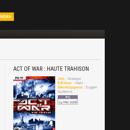
INÉMA
ACT OF WAR : HAUTE TRAHISON
C
Jeu :
Stratégie
Editeur :
Atari
Développeur :
Eugen
Systems
24 Mar 2006