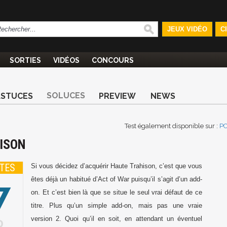
JEUX VIDÉO
C
SORTIES
VIDÉOS
CONCOURS
SOLUCES
ASTUCES
PREVIEW
NEWS
Test également disponible sur :
P
HISON
TES
Si vous décidez d’acquérir Haute Trahison, c’est que vous
7
êtes déjà un habitué d’Act of War puisqu’il s’agit d’un add-
on. Et c’est bien là que se situe le seul vrai défaut de ce
titre. Plus qu’un simple add-on, mais pas une vraie
version 2. Quoi qu’il en soit, en attendant un éventuel
0