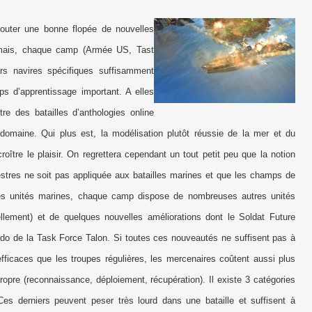
outer une bonne flopée de nouvelles
rmais, chaque camp (Armée US, Tast
rs navires spécifiques suffisamment
ps d’apprentissage important. A elles
re des batailles d’anthologies online
domaine. Qui plus est, la modélisation plutôt réussie de la mer et du
ître le plaisir. On regrettera cependant un tout petit peu que la notion
restres ne soit pas appliquée aux batailles marines et que les champs de
 les unités marines, chaque camp dispose de nombreuses autres unités
ellement) et de quelques nouvelles améliorations dont le Soldat Future
ando de
la Task Force
Talon.
Si toutes ces nouveautés ne suffisent pas à
ficaces que les troupes régulières, les mercenaires coûtent aussi plus
ropre (reconnaissance, déploiement, récupération). Il existe 3 catégories
. Ces derniers peuvent peser très lourd dans une bataille et suffisent à