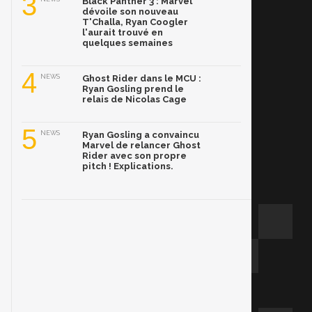
3
Black Panther 3 : Marvel
dévoile son nouveau
T'Challa, Ryan Coogler
l'aurait trouvé en
quelques semaines
4
NEWS
Ghost Rider dans le MCU :
Ryan Gosling prend le
relais de Nicolas Cage
5
NEWS
Ryan Gosling a convaincu
Marvel de relancer Ghost
Rider avec son propre
pitch ! Explications.