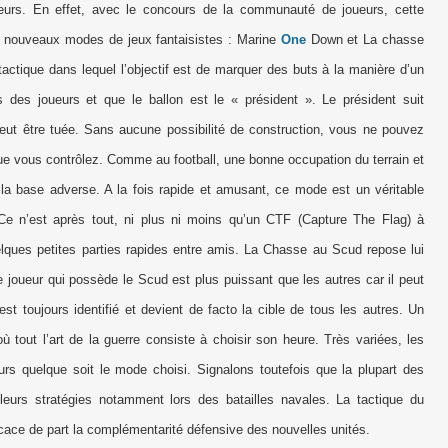
ueurs. En effet, avec le concours de la communauté de joueurs, cette
 2 nouveaux modes de jeux fantaisistes : Marine
One
Down et La chasse
ctique dans lequel l’objectif est de marquer des buts à la manière d’un
 des joueurs et que le ballon est le « président ». Le président suit
peut être tuée. Sans aucune possibilité de construction, vous ne pouvez
ue vous contrôlez. Comme au football, une bonne occupation du terrain et
la base adverse. A la fois rapide et amusant, ce mode est un véritable
. Ce n’est après tout, ni plus ni moins qu’un CTF (Capture The Flag) à
uelques petites parties rapides entre amis. La Chasse au Scud repose lui
 joueur qui possède le Scud est plus puissant que les autres car il peut
st toujours identifié et devient de facto la cible de tous les autres. Un
 tout l’art de la guerre consiste à choisir son heure. Très variées, les
urs quelque soit le mode choisi. Signalons toutefois que la plupart des
leurs stratégies notamment lors des batailles navales. La tactique du
ce de part la complémentarité défensive des nouvelles unités.