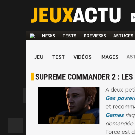
NEWS
TESTS
PREVIEWS
ASTUCES
AS
JEU
TEST
VIDÉOS
IMAGES
SUPREME COMMANDER 2 : LES
A deux pet
Gas power
et recomm
Games
risq
demandée r
Force est d