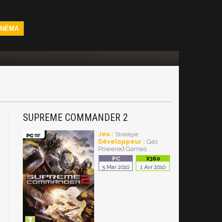
INÉMA
SUPREME COMMANDER 2
Jeu :
Stratégie
Développeur :
Gas
Powered Games
5 Mar 2010
1 Avr 2010