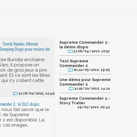
Supreme Commander 2 :
: Tomb Raider, Hitman
la démo dispo
 Sleeping Dogs pour moins de
08/04/2010, 10:57
2 |
ble Bundle enchaîne :
Test Supreme
Wars, il propose un
Commander 2
k de gros jeux à prix
22/03/2010, 19:03
6 |
ant. Et ce sont les titres
Une démo pour Supreme
qui s'y collent cette
Commander 2
25/02/2010, 14:22
3 |
18/02/2015, 12:49
3 |
Supreme Commander 2 -
Story Trailer
nder 2 : le DLC dispo
19/02/2010, 00:43
nous fait savoir que le
C de Supreme
 est disponible. La
c ces images.