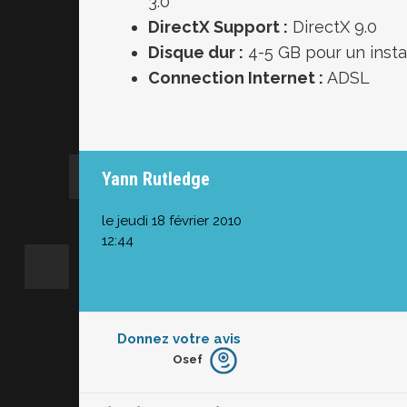
3.0
DirectX Support :
DirectX 9.0
Disque dur
:
4-5 GB pour un insta
Connection
Internet :
ADSL
Yann Rutledge
le jeudi 18 février 2010
12:44
Donnez votre avis
Osef
Furieux
Blasé