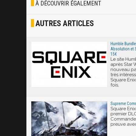
À DÉCOUVRIR ÉGALEMENT
Osef
AUTRES ARTICLES
Joyeux
Excité
Humble Bundle 
Absolution et
15€
Le site Hum
après Star 
nouveau pac
très intéress
Square Enix 
fois.
Supreme Comma
Square Enix 
premier DL
Commander 2
preuve ave