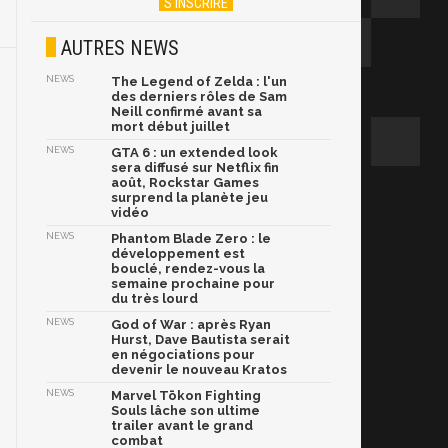
AUTRES NEWS
NEWS
The Legend of Zelda : l'un
des derniers rôles de Sam
Neill confirmé avant sa
mort début juillet
NEWS
GTA 6 : un extended look
sera diffusé sur Netflix fin
août, Rockstar Games
surprend la planète jeu
vidéo
NEWS
Phantom Blade Zero : le
développement est
bouclé, rendez-vous la
semaine prochaine pour
du très lourd
NEWS
God of War : après Ryan
Hurst, Dave Bautista serait
en négociations pour
devenir le nouveau Kratos
NEWS
Marvel Tōkon Fighting
Souls lâche son ultime
trailer avant le grand
combat