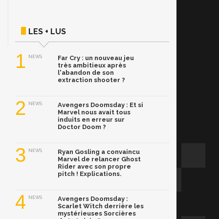
LES + LUS
1
NEWS
Far Cry : un nouveau jeu
très ambitieux après
l'abandon de son
extraction shooter ?
2
NEWS
Avengers Doomsday : Et si
Marvel nous avait tous
induits en erreur sur
Doctor Doom ?
3
NEWS
Ryan Gosling a convaincu
Marvel de relancer Ghost
Rider avec son propre
pitch ! Explications.
4
NEWS
Avengers Doomsday :
Scarlet Witch derrière les
mystérieuses Sorcières