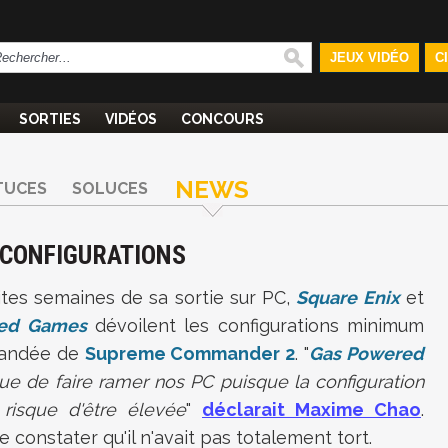
JEUX VIDÉO
C
SORTIES
VIDÉOS
CONCOURS
NEWS
TUCES
SOLUCES
 CONFIGURATIONS
ites semaines de sa sortie sur PC,
Square Enix
et
ed Games
dévoilent les configurations minimum
andée de
Supreme Commander 2
. "
Gas Powered
ue de faire ramer nos PC puisque la configuration
isque d'être élevée
"
déclarait Maxime Chao
.
e constater qu'il n'avait pas totalement tort.