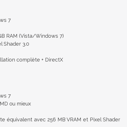
ws 7
GB RAM (Vista/Windows 7)
l Shader 3.0
llation complète + DirectX
ws 7
AMD ou mieux
e équivalent avec 256 MB VRAM et Pixel Shader