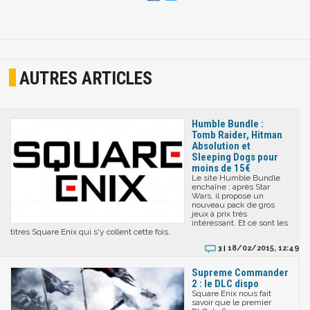
AUTRES ARTICLES
Humble Bundle :
Tomb Raider, Hitman
Absolution et
Sleeping Dogs pour
moins de 15€
Le site Humble Bundle
enchaîne : après Star
Wars, il propose un
nouveau pack de gros
jeux à prix très
intéressant. Et ce sont les
titres Square Enix qui s'y collent cette fois.
18/02/2015, 12:49
3 |
Supreme Commander
2 : le DLC dispo
Square Enix nous fait
savoir que le premier