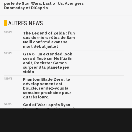
parlé de Star Wars, Last of Us, Avengers
Doomsday et DiCaprio
AUTRES NEWS
NEWS
The Legend of Zelda : l'un
des derniers rôles de Sam
Neill confirmé avant sa
mort début juillet
NEWS
GTA 6 : un extended look
sera diffusé sur Netflix fin
août, Rockstar Games
surprend la planète jeu
vidéo
NEWS
Phantom Blade Zero : le
développement est
bouclé, rendez-vous la
semaine prochaine pour
du très lourd
NEWS
God of War : après Ryan
Hurst, Dave Bautista serait
en négociations pour
devenir le nouveau Kratos
NEWS
Marvel Tōkon Fighting
Souls lâche son ultime