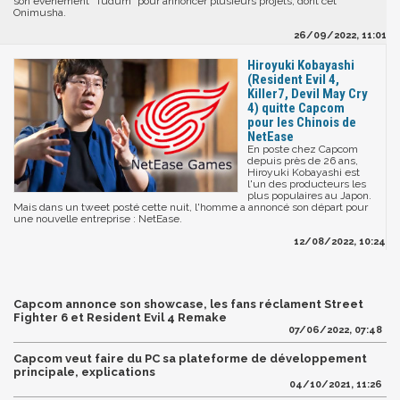
son événement "Tudum" pour annoncer plusieurs projets, dont cet
Onimusha.
26/09/2022, 11:01
Hiroyuki Kobayashi
(Resident Evil 4,
Killer7, Devil May Cry
4) quitte Capcom
pour les Chinois de
NetEase
En poste chez Capcom
depuis près de 26 ans,
Hiroyuki Kobayashi est
l'un des producteurs les
plus populaires au Japon.
Mais dans un tweet posté cette nuit, l'homme a annoncé son départ pour
une nouvelle entreprise : NetEase.
12/08/2022, 10:24
Capcom annonce son showcase, les fans réclament Street
Fighter 6 et Resident Evil 4 Remake
07/06/2022, 07:48
Capcom veut faire du PC sa plateforme de développement
principale, explications
04/10/2021, 11:26