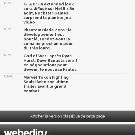
NEWS
GTA 6 : un extended look
sera diffusé sur Netflix fin
août, Rockstar Games
surprend la planète jeu
vidéo
NEWS
Phantom Blade Zero : le
développement est
bouclé, rendez-vous la
semaine prochaine pour
du très lourd
NEWS
God of War : après Ryan
Hurst, Dave Bautista serait
en négociations pour
devenir le nouveau Kratos
NEWS
Marvel Tōkon Fighting
Souls lâche son ultime
trailer avant le grand
combat
Afficher la version classique de cette page