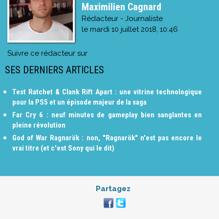
Maximilien Cagnard
Rédacteur - Journaliste
le
mardi 10 juillet 2018, 10:46
Suivre ce rédacteur sur
SES DERNIERS ARTICLES
Test Ratchet & Clank Rift Apart : une vitrine technologique
pour la PS5 et un épisode majeur de la saga
Far Cry 6 : neuf minutes de gameplay bien sanglantes en
pleine révolution
God of War Ragnarök : non, "Ragnarök" n'est pas encore le
vrai titre (et c'est Sony qui le dit)
Partagez