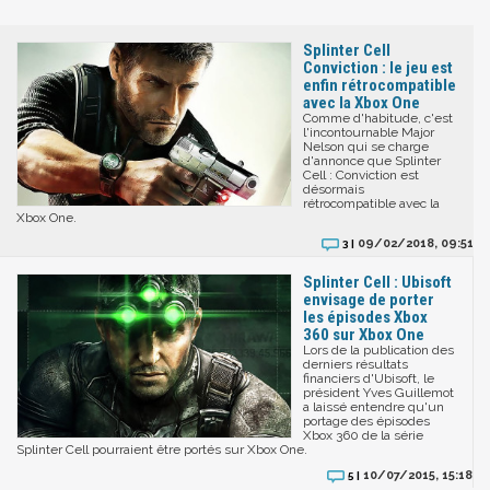
Splinter Cell
Conviction : le jeu est
enfin rétrocompatible
avec la Xbox One
Comme d'habitude, c'est
l'incontournable Major
Nelson qui se charge
d'annonce que Splinter
Cell : Conviction est
désormais
rétrocompatible avec la
Xbox One.
09/02/2018, 09:51
3 |
Splinter Cell : Ubisoft
envisage de porter
les épisodes Xbox
360 sur Xbox One
Lors de la publication des
derniers résultats
financiers d'Ubisoft, le
président Yves Guillemot
a laissé entendre qu'un
portage des épisodes
Xbox 360 de la série
Splinter Cell pourraient être portés sur Xbox One.
10/07/2015, 15:18
5 |