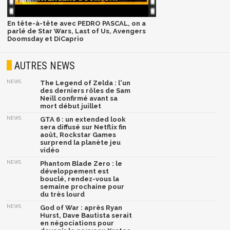
En tête-à-tête avec PEDRO PASCAL, on a
parlé de Star Wars, Last of Us, Avengers
Doomsday et DiCaprio
AUTRES NEWS
NEWS
The Legend of Zelda : l'un
des derniers rôles de Sam
Neill confirmé avant sa
mort début juillet
NEWS
GTA 6 : un extended look
sera diffusé sur Netflix fin
août, Rockstar Games
surprend la planète jeu
vidéo
NEWS
Phantom Blade Zero : le
développement est
bouclé, rendez-vous la
semaine prochaine pour
du très lourd
NEWS
God of War : après Ryan
Hurst, Dave Bautista serait
en négociations pour