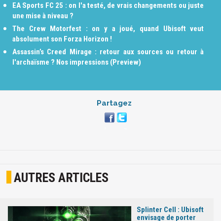
EA Sports FC 25 : on l'a testé, de vrais changements ou juste
une mise à niveau ?
The Crew Motorfest : on y a joué, quand Ubisoft veut
absolument son Forza Horizon !
Assassin’s Creed Mirage : retour aux sources ou retour à
l'archaïsme ? Nos impressions (Preview)
Partagez
AUTRES ARTICLES
Splinter Cell : Ubisoft
envisage de porter