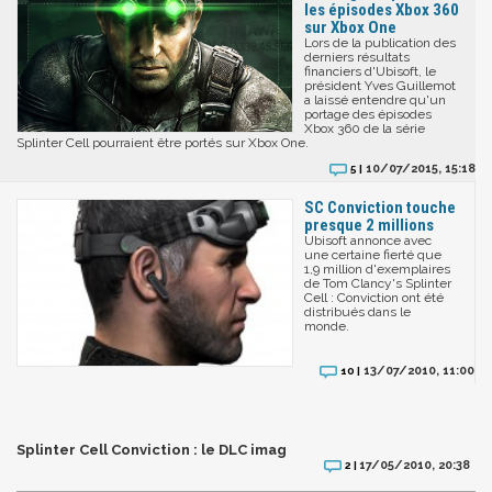
les épisodes Xbox 360
sur Xbox One
Lors de la publication des
derniers résultats
financiers d'Ubisoft, le
président Yves Guillemot
a laissé entendre qu'un
portage des épisodes
Xbox 360 de la série
Splinter Cell pourraient être portés sur Xbox One.
10/07/2015, 15:18
5 |
SC Conviction touche
presque 2 millions
Ubisoft annonce avec
une certaine fierté que
1,9 million d'exemplaires
de Tom Clancy's Splinter
Cell : Conviction ont été
distribués dans le
monde.
13/07/2010, 11:00
10 |
Splinter Cell Conviction : le DLC imag
17/05/2010, 20:38
2 |