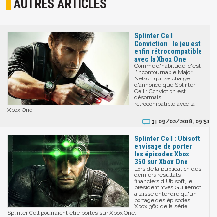
AUTRES ARTICLES
Splinter Cell
Conviction : le jeu est
enfin rétrocompatible
avec la Xbox One
Comme d'habitude, c'est
l'incontournable Major
Nelson qui se charge
d'annonce que Splinter
Cell : Conviction est
désormais
rétrocompatible avec la
Xbox One.
09/02/2018, 09:51
3 |
Splinter Cell : Ubisoft
envisage de porter
les épisodes Xbox
360 sur Xbox One
Lors de la publication des
derniers résultats
financiers d'Ubisoft, le
président Yves Guillemot
a laissé entendre qu'un
portage des épisodes
Xbox 360 de la série
Splinter Cell pourraient être portés sur Xbox One.