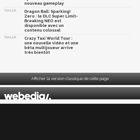
nouveau gameplay
TRAILER
Dragon Ball: Sparking!
Zero : le DLC Super Limit-
Breaking NEO est
disponible avec un
contenu colossal
TRAILER
Crazy Taxi World Tour :
une nouvelle vidéo et une
bêta multijoueur arrive
très bientôt
Afficher la version classique de cette page
Mentions légales
|
CGU
|
CGV
|
Politique données personnelles
|
Cookies
|
Préférences cookies
|
Contacts
Depuis 2004, JeuxActu décrypte l'actualité du jeu vidéo sur toutes les plateformes.
Sorties, previews, gameplay, trailers, tests, astuces et soluces... on vous dit tout ! PC,
PS5, PS4, PS4 Pro, Xbox series X, Xbox One, Xbox One X, PS3, Xbox 360, Nintendo Switch,
Wii U, Nintendo 3DS, Nintendo 2DS, Stadia, Xbox Game Pass...