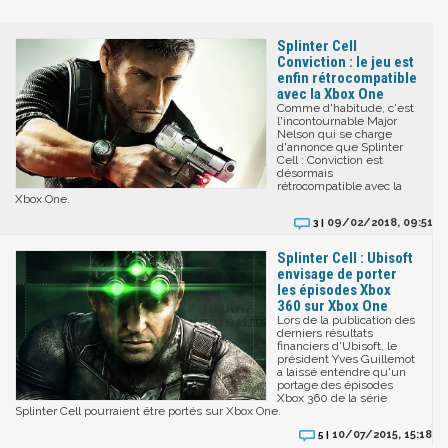
Splinter Cell
Conviction : le jeu est
enfin rétrocompatible
avec la Xbox One
Comme d'habitude, c'est
l'incontournable Major
Nelson qui se charge
d'annonce que Splinter
Cell : Conviction est
désormais
rétrocompatible avec la
Xbox One.
09/02/2018, 09:51
3 |
Splinter Cell : Ubisoft
envisage de porter
les épisodes Xbox
360 sur Xbox One
Lors de la publication des
derniers résultats
financiers d'Ubisoft, le
président Yves Guillemot
a laissé entendre qu'un
portage des épisodes
Xbox 360 de la série
Splinter Cell pourraient être portés sur Xbox One.
10/07/2015, 15:18
5 |